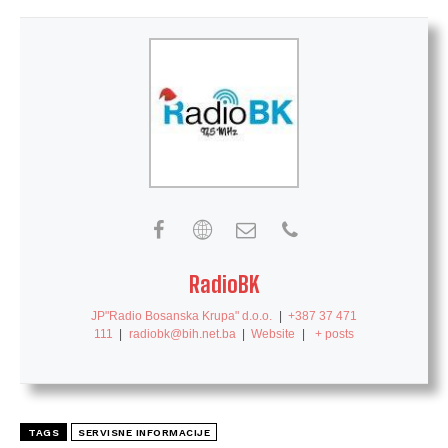
RadioBK
JP"Radio Bosanska Krupa" d.o.o.
|
+387 37 471
111
|
radiobk@bih.net.ba
|
Website
|
+ posts
TAGS
SERVISNE INFORMACIJE