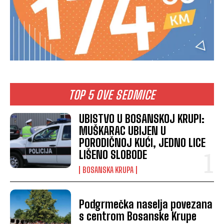
TOP 5 OVE SEDMICE
UBISTVO U BOSANSKOJ KRUPI:
MUŠKARAC UBIJEN U
PORODIČNOJ KUĆI, JEDNO LICE
LIŠENO SLOBODE
BOSANSKA KRUPA
Podgrmečka naselja povezana
s centrom Bosanske Krupe