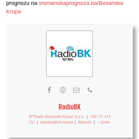
prognozu na
vremenskaprognoza.ba/Bosanska
Krupa
RadioBK
JP"Radio Bosanska Krupa" d.o.o.
|
+387 37 471
111
|
radiobk@bih.net.ba
|
Website
|
+ posts