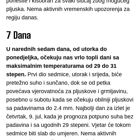
ponesite i kišobran za svaki slučaj zbog mogućeg
pljuska. Nema aktivnih vremenskih upozorenja za
regiju danas.
7 Dana
U narednih sedam dana, od utorka do
ponedjeljka, očekuju nas vrlo topli dani sa
maksimalnim temperaturama od 29 do 31
stepen.
Prvi dio sedmice, utorak i srijeda, biće
pretežno suho i sunčano, dok se od petka
povećava vjerovatnoća za pljuskove i grmljavinu,
posebno u subotu kada se očekuju obilniji pljuskovi
sa padavinama do 2.4 mm. Najbolji dan za izlet je
četvrtak, 9. jul, kada je prognoza potpuno suha bez
padavina i sa ugodnih 29 stepeni. Vjetar će tokom
sedmice biti slab do umjeren. Nema aktivnih