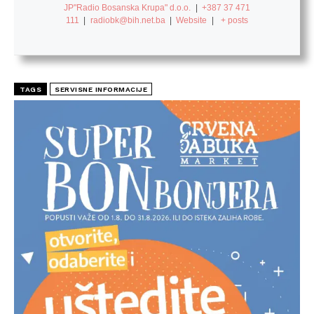
JP"Radio Bosanska Krupa" d.o.o.
|
+387 37 471
111
|
radiobk@bih.net.ba
|
Website
|
+ posts
TAGS
SERVISNE INFORMACIJE