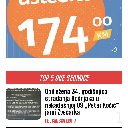
TOP 5 OVE SEDMICE
Obilježena 34. godišnjica
stradanja Bošnjaka u
nekadašnjoj OŠ „Petar Kočić“ i
jami Zvečarka
BOSANSKA KRUPA