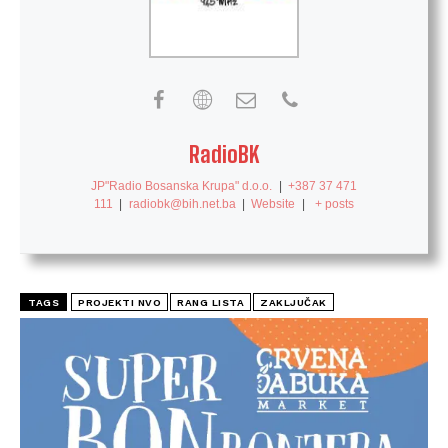
RadioBK
JP"Radio Bosanska Krupa" d.o.o.
|
+387 37 471
111
|
radiobk@bih.net.ba
|
Website
|
+ posts
TAGS
PROJEKTI NVO
RANG LISTA
ZAKLJUČAK