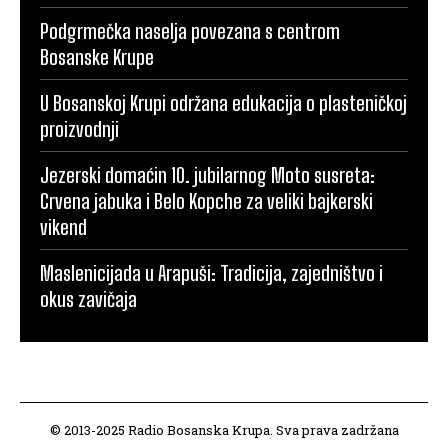
Podgrmečka naselja povezana s centrom
Bosanske Krupe
U Bosanskoj Krupi održana edukacija o plasteničkoj
proizvodnji
Jezerski domaćin 10. jubilarnog Moto susreta:
Crvena jabuka i Belo Kopche za veliki bajkerski
vikend
Maslenicijada u Arapuši: Tradicija, zajedništvo i
okus zavičaja
© 2013-2025 Radio Bosanska Krupa. Sva prava zadržana