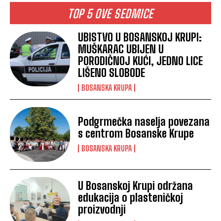
TOP 5 OVE SEDMICE
UBISTVO U BOSANSKOJ KRUPI:
MUŠKARAC UBIJEN U
PORODIČNOJ KUĆI, JEDNO LICE
LIŠENO SLOBODE
BOSANSKA KRUPA
Podgrmečka naselja povezana
s centrom Bosanske Krupe
BOSANSKA KRUPA
U Bosanskoj Krupi održana
edukacija o plasteničkoj
proizvodnji