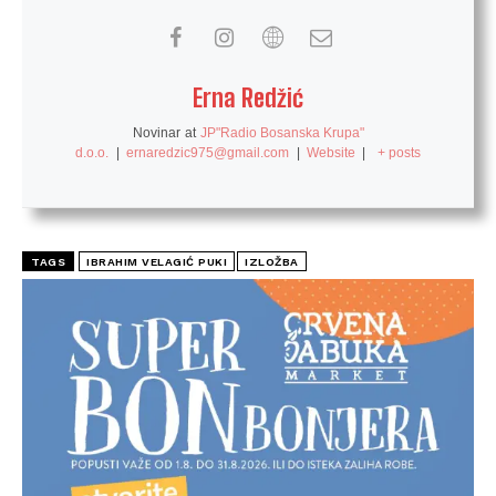
Erna Redžić
Novinar
at
JP"Radio Bosanska Krupa"
d.o.o.
|
ernaredzic975@gmail.com
|
Website
|
+ posts
TAGS
IBRAHIM VELAGIĆ PUKI
IZLOŽBA