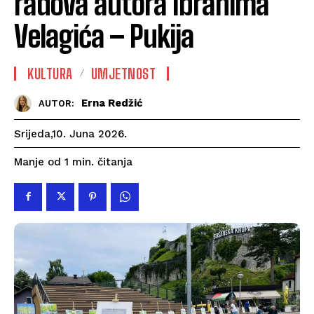
radova autora Ibrahima
Velagića – Pukija
KULTURA
UMJETNOST
Erna Redžić
AUTOR:
Srijeda,10. Juna 2026.
čitanja
Manje od 1
min.