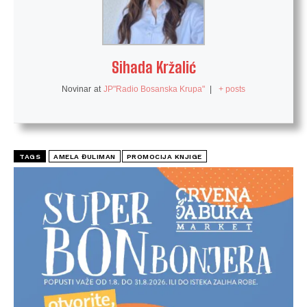
Sihada Kržalić
Novinar
at
JP"Radio Bosanska Krupa"
|
+ posts
TAGS
AMELA ĐULIMAN
PROMOCIJA KNJIGE