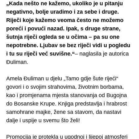
„Kada nešto ne kažemo, ukoliko je u pitanju
negativno, bolje uradimo i za sebe i druge.
Riječi koje kažemo veoma često ne možemo
poreći i povući nazad. Ipak, s druge strane,
šutnja riječi ogleda se u očima – pa su one
nepotrebne. Ljubav se bez riječi vidi u pogledu
i tu su riječi već suvišne.“
– naglasila je autorica
Đuliman.
Amela Đuliman u djelu „Tamo gdje šute rijeći“
govori i o svojim strahovima, životnim borbama,
kao i promjenama mjesta stanovanja od Bugojna
do Bosanske Krupe. Knjiga predstavlja i hrabrost
samohrane majke, žene sa stavom, da nastavi
dalje i uspije u svemu što želi!
Promocija je protekla u ugodnoj i lijepoj atmosferi