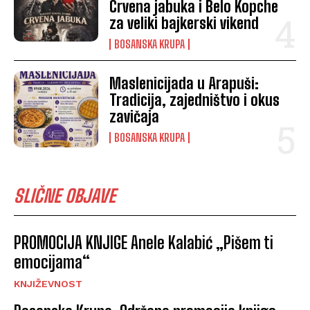
Crvena jabuka i Belo Kopche
za veliki bajkerski vikend
BOSANSKA KRUPA
Maslenicijada u Arapuši:
Tradicija, zajedništvo i okus
zavičaja
BOSANSKA KRUPA
SLIČNE OBJAVE
PROMOCIJA KNJIGE Anele Kalabić „Pišem ti
emocijama“
KNJIŽEVNOST