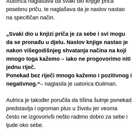
Autorica naglašava da svaki dio knjige priča
posebnu priču, te naglašava da je naslov nastao
na specifičan način.
„Svaki dio u knjizi priča je za sebe i svi mogu
da se pronađu u djelu. Naslov knjige nastao je
nakon višegodišnjeg shvatanja načina na koji
mnogo toga kažemo – iako ne progovorimo niti
jednu riječ.
Ponekad bez riječi mnogo kažemo i pozitivnog i
negativnog.“
– naglasila je uatorica Đuliman.
Autrica je također poručila da tišina šutnje ponekad
predstavlja i ogroman plus u životu jer veoma
često ne izgovorivši nešto radimo dobro za sebe i
ljude oko sebe.