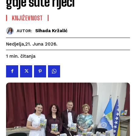
gdje šute riječi“
KNJIŽEVNOST
Sihada Kržalić
AUTOR:
Nedjelja,21. Juna 2026.
čitanja
1
min.