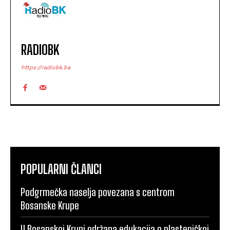
RADIOBK
https://radiobk.ba
POPULARNI ČLANCI
Podgrmečka naselja povezana s centrom
Bosanske Krupe
U Bosanskoj Krupi održana edukacija o plasteničkoj