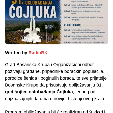
Written by
RadioBK
Grad Bosanska Krupa i Organizacioni odbor
pozivaju građane, pripadnike boračkih populacija,
porodice šehida i poginulih boraca, te sve prijatelje
Bosanske Krupe da prisustvuju obilježavanju
31.
godišnjice oslobađanja Ćojluka
, jednog od
najznačajnijih datuma u novijoj historiji ovog kraja.
Program obilježavanja bit će realiziran od
9. do 11.