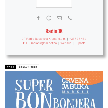
RadioBK
JP"Radio Bosanska Krupa" d.o.o.
|
+387 37 471
111
|
radiobk@bih.net.ba
|
Website
|
+ posts
TAGS
ĆOJLUK 2026