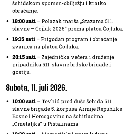
šehidskom spomen-obilježju i kratko
obraćanje.
18:00 sati
– Polazak marša „Stazama 511.
slavne – Ćojluk 2026“ prema platou Ćojluka.
19:15 sati
– Prigodan program i obraćanje
zvanica na platou Ćojluka.
20:15 sati
– Zajednička večera i druženje
pripadnika 511. slavne brdske brigade i
gostiju.
Subota, 11. juli 2026.
10:00 sati
– Tevhid pred duše šehida 511.
slavne brigade 5. korpusa Armije Republike
Bosne i Hercegovine na šehitlucima
„Ometaljka“ u Pištalinama.