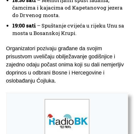
18:30 sati
– Memorijalni spust lađama,
čamcima i kajacima od Kapetanovog jezera
do Drvenog mosta.
19:00 sati
– Spuštanje cvijeća u rijeku Unu sa
mosta u Bosanskoj Krupi.
Organizatori pozivaju građane da svojim
prisustvom uveličaju obilježavanje godišnjice i
zajedno odaju počast onima koji su dali nemjerljiv
doprinos u odbrani Bosne i Hercegovine i
oslobađanju Ćojluka.