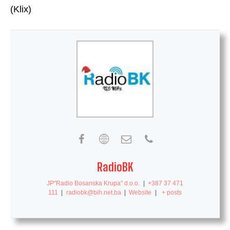
(Klix)
RadioBK
JP"Radio Bosanska Krupa" d.o.o.
|
+387 37 471
111
|
radiobk@bih.net.ba
|
Website
|
+ posts