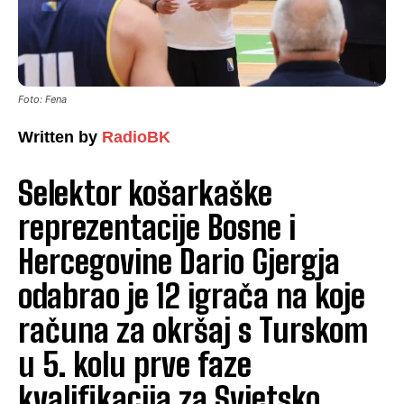
Foto: Fena
Written by
RadioBK
Selektor košarkaške
reprezentacije Bosne i
Hercegovine Dario Gjergja
odabrao je 12 igrača na koje
računa za okršaj s Turskom
u 5. kolu prve faze
kvalifikacija za Svjetsko