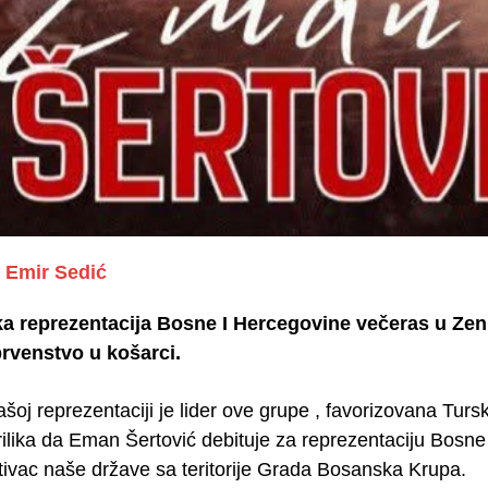
Emir Sedić
 reprezentacija Bosne I Hercegovine večeras u Zenici
rvenstvo u košarci.
ašoj reprezentaciji je lider ove grupe , favorizovana Turs
ilika da Eman Šertović debituje za reprezentaciju Bosne 
tivac naše države sa teritorije Grada Bosanska Krupa.