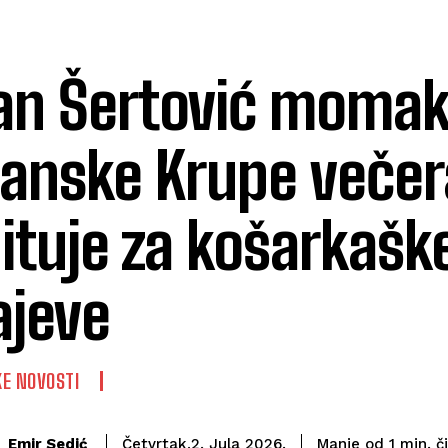
n Šertović momak 
anske Krupe večer
ituje za košarkašk
jeve
E NOVOSTI
č
Emir Sedić
Manje od 1
min.
Četvrtak,2. Jula 2026.