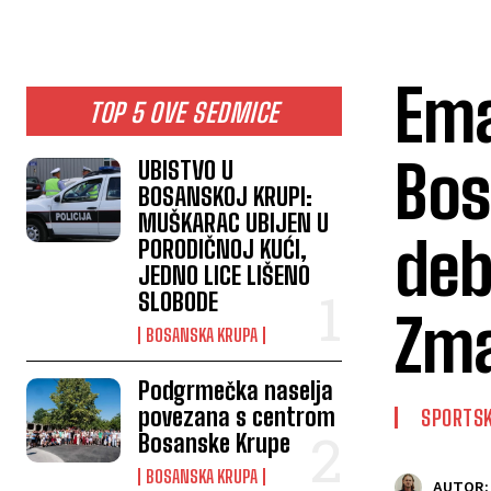
Ema
TOP 5 OVE SEDMICE
Bos
UBISTVO U
BOSANSKOJ KRUPI:
MUŠKARAC UBIJEN U
deb
PORODIČNOJ KUĆI,
JEDNO LICE LIŠENO
SLOBODE
Zma
BOSANSKA KRUPA
Podgrmečka naselja
povezana s centrom
SPORTSK
Bosanske Krupe
BOSANSKA KRUPA
AUTOR: