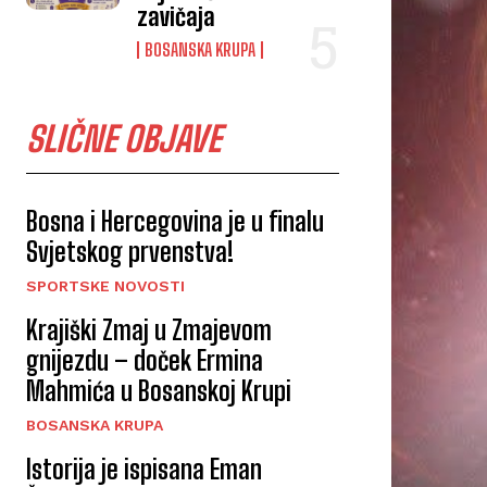
zavičaja
BOSANSKA KRUPA
SLIČNE OBJAVE
Bosna i Hercegovina je u finalu
Svjetskog prvenstva!
SPORTSKE NOVOSTI
Krajiški Zmaj u Zmajevom
gnijezdu – doček Ermina
Mahmića u Bosanskoj Krupi
BOSANSKA KRUPA
Istorija je ispisana Eman