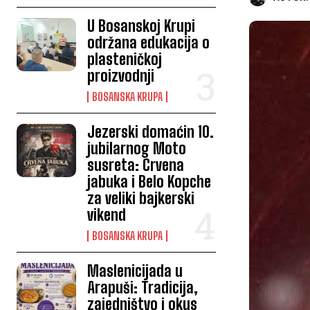
U Bosanskoj Krupi
održana edukacija o
plasteničkoj
proizvodnji
BOSANSKA KRUPA
Jezerski domaćin 10.
jubilarnog Moto
susreta: Crvena
jabuka i Belo Kopche
za veliki bajkerski
vikend
BOSANSKA KRUPA
Maslenicijada u
Arapuši: Tradicija,
zajedništvo i okus