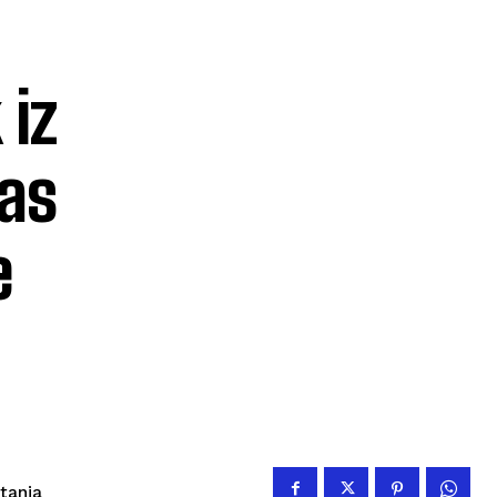
iz
as
e
itanja