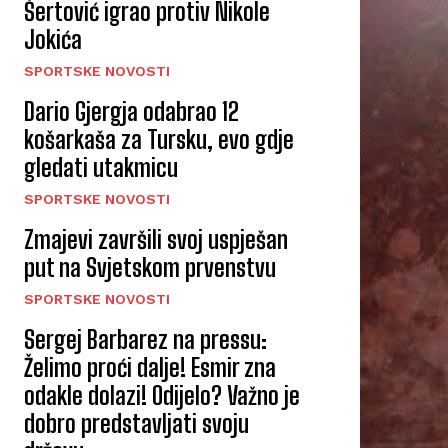
Šertović igrao protiv Nikole
Jokića
SPORTSKE NOVOSTI
Dario Gjergja odabrao 12
košarkaša za Tursku, evo gdje
gledati utakmicu
SPORTSKE NOVOSTI
Zmajevi završili svoj uspješan
put na Svjetskom prvenstvu
SPORTSKE NOVOSTI
Sergej Barbarez na pressu:
Želimo proći dalje! Esmir zna
odakle dolazi! Odijelo? Važno je
dobro predstavljati svoju