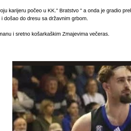
oju karijeru počeo u KK.” Bratstvo ” a onda je gradio p
i došao do dresu sa državnim grbom.
manu i sretno košarkaškim Zmajevima večeras.