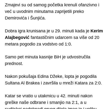
Zmajevi su od samog početka krenuli ofanzivno i
već u uvodnim minutama zaprijetili preko
Demirovića i Šunjića.
Dobra igra krunisana je u 29. minuti kada je
Kerim
Alajbegović
fantastičnim udarcem sa više od 20
metara pogodio za vodstvo od 1:0.
Samo pet minuta kasnije BiH je udvostručila
prednost.
Nakon pokušaja Edina Džeke, lopta je pogodila
Sultana Al Brakea i završila u mreži Katara za 2:0.
Katar se vratio u utakmicu u 42. minuti nakon
greške naše odbrane i smanjio na 2:1, a u
sudijskoj nadoknadi prvog dijela imao je i veliku