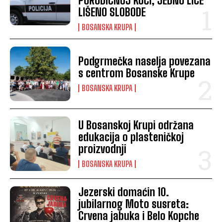
PORODIČNOJ KUĆI, JEDNO LICE
LIŠENO SLOBODE
BOSANSKA KRUPA
Podgrmečka naselja povezana
s centrom Bosanske Krupe
BOSANSKA KRUPA
U Bosanskoj Krupi održana
edukacija o plasteničkoj
proizvodnji
BOSANSKA KRUPA
Jezerski domaćin 10.
jubilarnog Moto susreta:
Crvena jabuka i Belo Kopche