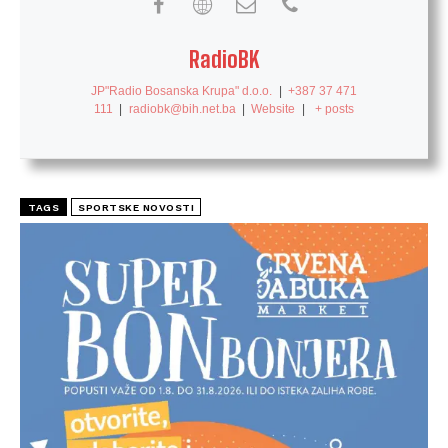
RadioBK
JP"Radio Bosanska Krupa" d.o.o.
|
+387 37 471
111
|
radiobk@bih.net.ba
|
Website
|
+ posts
TAGS
SPORTSKE NOVOSTI