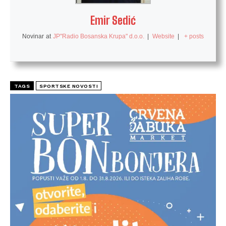
Emir Sedić
Novinar
at
JP"Radio Bosanska Krupa" d.o.o.
|
Website
|
+ posts
TAGS
SPORTSKE NOVOSTI