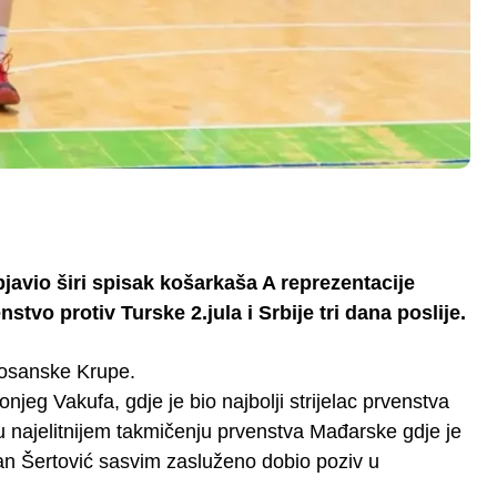
javio širi spisak košarkaša A reprezentacije
tvo protiv Turske 2.jula i Srbije tri dana poslije.
osanske Krupe.
eg Vakufa, gdje je bio najbolji strijelac prvenstva
u najelitnijem takmičenju prvenstva Mađarske gdje je
an Šertović sasvim zasluženo dobio poziv u