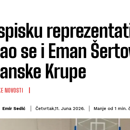
spisku reprezentat
ao se i Eman Šertov
anske Krupe
E NOVOSTI
Emir Sedić
Manje od 1
min.
Četvrtak,11. Juna 2026.