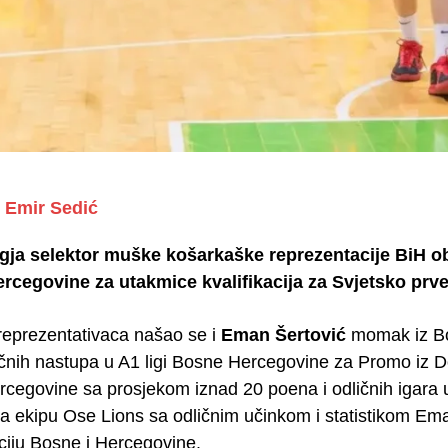
Emir Sedić
gja selektor muške košarkaške reprezentacije BiH ob
rcegovine za utakmice kvalifikacija za Svjetsko prvens
reprezentativaca našao se i
Eman Šertović
momak iz B
nih nastupa u A1 ligi Bosne Hercegovine za Promo iz Donj
rcegovine sa prosjekom iznad 20 poena i odličnih igara 
a ekipu Ose Lions sa odličnim učinkom i statistikom Em
ciju Bosne i Hercegovine.