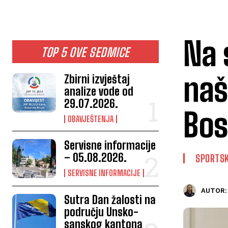
Na 
TOP 5 OVE SEDMICE
naš
Zbirni izvještaj
analize vode od
29.07.2026.
Bos
OBAVJEŠTENJA
Servisne informacije
– 05.08.2026.
SPORTSK
SERVISNE INFORMACIJE
AUTOR:
Sutra Dan žalosti na
području Unsko-
sanskog kantona