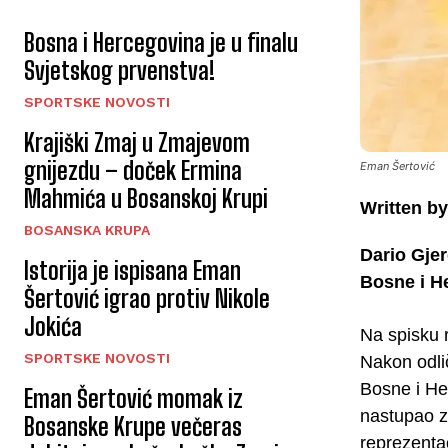
Bosna i Hercegovina je u finalu
Svjetskog prvenstva!
SPORTSKE NOVOSTI
Krajiški Zmaj u Zmajevom
gnijezdu – doček Ermina
Eman Šertović
Mahmića u Bosanskoj Krupi
Written by
BOSANSKA KRUPA
Dario Gjer
Istorija je ispisana Eman
Bosne i He
Šertović igrao protiv Nikole
Jokića
Na spisku 
SPORTSKE NOVOSTI
Nakon odlič
Bosne i He
Eman Šertović momak iz
nastupao z
Bosanske Krupe večeras
reprezenta