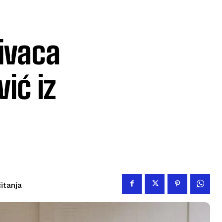
ivaca
ić iz
čitanja