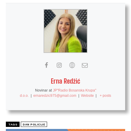
Erna Redžić
Novinar
at
JP"Radio Bosanska Krupa"
d.o.o.
|
ernaredzic975@gmail.com
|
Website
|
+ posts
TAGS
DAN POLICIJE