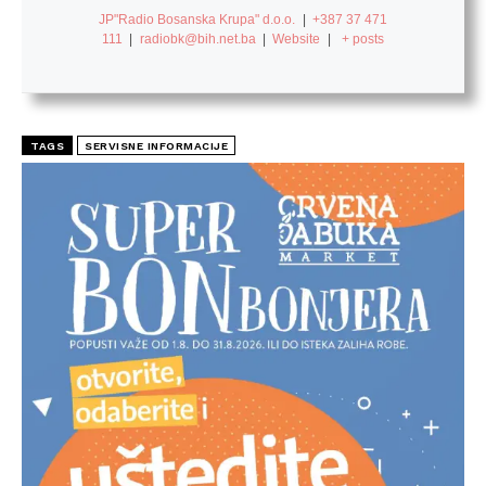
JP"Radio Bosanska Krupa" d.o.o.
|
+387 37 471
111
|
radiobk@bih.net.ba
|
Website
|
+ posts
TAGS
SERVISNE INFORMACIJE