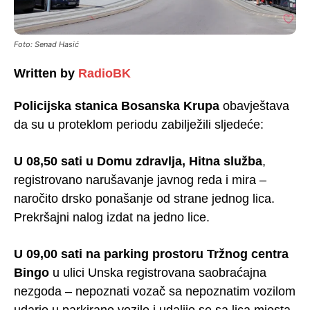
Foto: Senad Hasić
Written by
RadioBK
Policijska stanica Bosanska Krupa
obavještava
da su u proteklom periodu zabilježili sljedeće:
U 08,50 sati u Domu zdravlja, Hitna služba
,
registrovano narušavanje javnog reda i mira –
naročito drsko ponašanje od strane jednog lica.
Prekršajni nalog izdat na jedno lice.
U 09,00 sati na parking prostoru Tržnog centra
Bingo
u ulici Unska registrovana saobraćajna
nezgoda – nepoznati vozač sa nepoznatim vozilom
udario u parkirano vozilo i udaljio se sa lica mjesta.