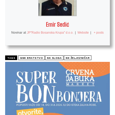
Emir Sedić
Novinar
at
JP"Radio Bosanska Krupa" d.o.o.
|
Website
|
+ posts
TAGS
GNK BRATSTVO
NK SLOGA
NK ŽELJEZNIČAR