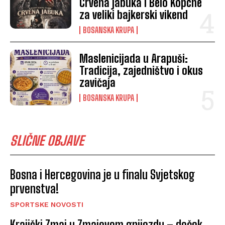
Crvena jabuka i Belo Kopche
za veliki bajkerski vikend
BOSANSKA KRUPA
Maslenicijada u Arapuši:
Tradicija, zajedništvo i okus
zavičaja
BOSANSKA KRUPA
SLIČNE OBJAVE
Bosna i Hercegovina je u finalu Svjetskog
prvenstva!
SPORTSKE NOVOSTI
Krajiški Zmaj u Zmajevom gnijezdu – doček