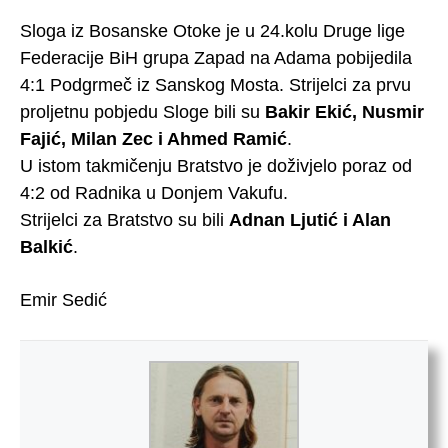
Sloga iz Bosanske Otoke je u 24.kolu Druge lige
Federacije BiH grupa Zapad na Adama pobijedila
4:1 Podgrmeč iz Sanskog Mosta. Strijelci za prvu
proljetnu pobjedu Sloge bili su
Bakir Ekić, Nusmir
Fajić, Milan Zec i Ahmed Ramić
.
U istom takmičenju Bratstvo je doživjelo poraz od
4:2 od Radnika u Donjem Vakufu.
Strijelci za Bratstvo su bili
Adnan Ljutić i Alan
Balkić
.
Emir Sedić