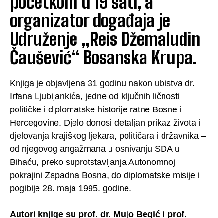
početkom u 19 sati, a
organizator događaja je
Udruženje „Reis Džemaludin
Čaušević“ Bosanska Krupa.
Knjiga je objavljena 31 godinu nakon ubistva dr.
Irfana Ljubijankića, jedne od ključnih ličnosti
političke i diplomatske historije ratne Bosne i
Hercegovine. Djelo donosi detaljan prikaz života i
djelovanja krajiškog ljekara, političara i državnika –
od njegovog angažmana u osnivanju SDA u
Bihaću, preko suprotstavljanja Autonomnoj
pokrajini Zapadna Bosna, do diplomatske misije i
pogibije 28. maja 1995. godine.
Autori knjige su prof. dr. Mujo Begić i prof.