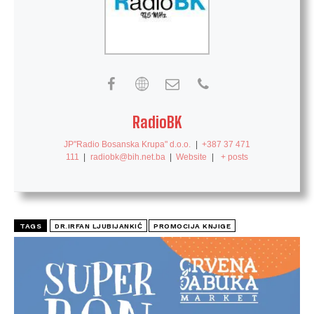
RadioBK
JP"Radio Bosanska Krupa" d.o.o.
|
+387 37 471
111
|
radiobk@bih.net.ba
|
Website
|
+ posts
TAGS
DR.IRFAN LJUBIJANKIĆ
PROMOCIJA KNJIGE