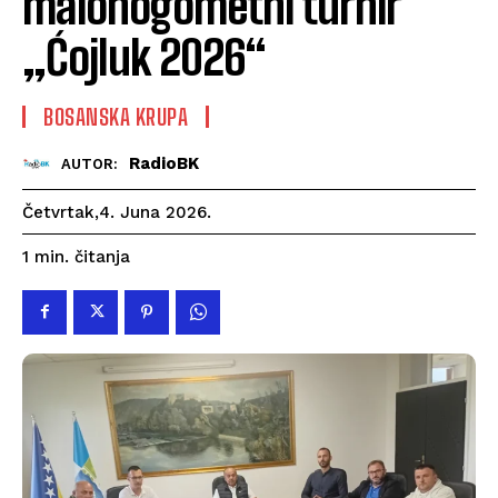
malonogometni turnir
„Ćojluk 2026“
BOSANSKA KRUPA
RadioBK
AUTOR:
Četvrtak,4. Juna 2026.
čitanja
1
min.