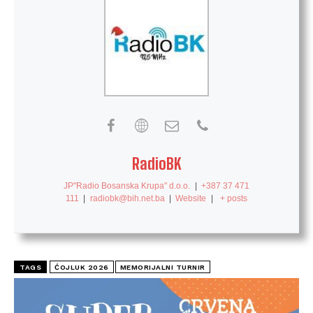
RadioBK
JP"Radio Bosanska Krupa" d.o.o.
|
+387 37 471
111
|
radiobk@bih.net.ba
|
Website
|
+ posts
TAGS
ĆOJLUK 2026
MEMORIJALNI TURNIR