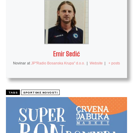
Emir Sedić
Novinar
at
JP"Radio Bosanska Krupa" d.o.o.
|
Website
|
+ posts
TAGS
SPORTSKE NOVOSTI