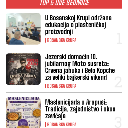
TOP 5 OVE SEDMICE
U Bosanskoj Krupi održana
edukacija o plasteničkoj
proizvodnji
BOSANSKA KRUPA
Jezerski domaćin 10.
jubilarnog Moto susreta:
Crvena jabuka i Belo Kopche
za veliki bajkerski vikend
BOSANSKA KRUPA
Maslenicijada u Arapuši:
Tradicija, zajedništvo i okus
zavičaja
BOSANSKA KRUPA