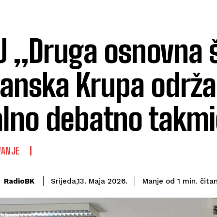
U „Druga osnovna 
anska Krupa održ
alno debatno takmi
VANJE
čita
RadioBK
Manje od 1
min.
Srijeda,13. Maja 2026.