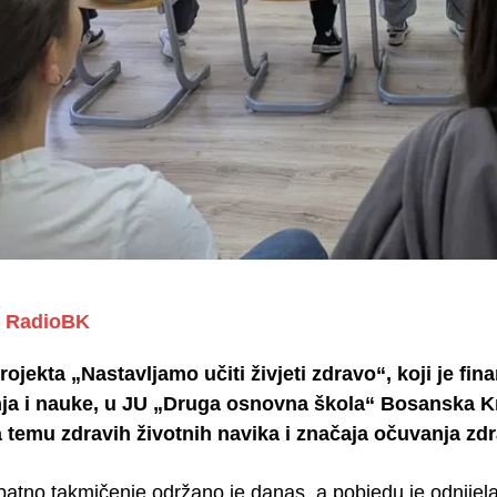
RadioBK
rojekta „Nastavljamo učiti živjeti zdravo“, koji je fi
ja i nauke, u JU „Druga osnovna škola“ Bosanska Kr
 temu zdravih životnih navika i značaja očuvanja zdr
atno takmičenje održano je danas, a pobjedu je odnijela 