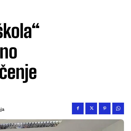
škola“
ano
čenje
nja