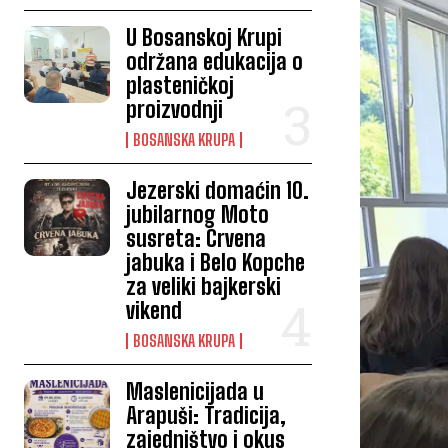
U Bosanskoj Krupi
održana edukacija o
plasteničkoj
proizvodnji
BOSANSKA KRUPA
Jezerski domaćin 10.
jubilarnog Moto
susreta: Crvena
jabuka i Belo Kopche
za veliki bajkerski
vikend
BOSANSKA KRUPA
Maslenicijada u
Arapuši: Tradicija,
zajedništvo i okus