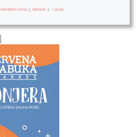
diobk@bih.net.ba
|
Website
|
+ posts