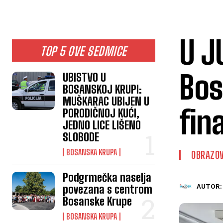
U J
TOP 5 OVE SEDMICE
Bos
UBISTVO U
BOSANSKOJ KRUPI:
MUŠKARAC UBIJEN U
fin
PORODIČNOJ KUĆI,
JEDNO LICE LIŠENO
SLOBODE
BOSANSKA KRUPA
OBRAZO
Podgrmečka naselja
povezana s centrom
AUTOR:
Bosanske Krupe
BOSANSKA KRUPA