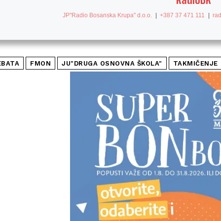
JP"Radio Bosanska Krupa" d.o.o.
|
+387 37 471 111
|
ra
EBATA
FMON
JU"DRUGA OSNOVNA ŠKOLA"
TAKMIČENJE