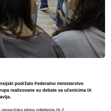
nansijski podržalo Federalno ministarstvo
upa realizovane su debate sa učenicima IX
avlja.
negacijska ekipa odjeljenja IX-2.