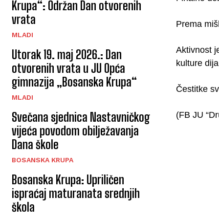
Krupa“: Održan Dan otvorenih
vrata
Prema mišl
MLADI
Aktivnost 
Utorak 19. maj 2026.: Dan
kulture dij
otvorenih vrata u JU Opća
gimnazija „Bosanska Krupa“
Čestitke s
MLADI
Svečana sjednica Nastavničkog
(FB JU “Dr
vijeća povodom obilježavanja
Dana škole
BOSANSKA KRUPA
Bosanska Krupa: Upriličen
ispraćaj maturanata srednjih
škola