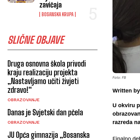
zavičaja
BOSANSKA KRUPA
SLIČNE OBJAVE
Druga osnovna škola privodi
kraju realizaciju projekta
Foto: FB
„Nastavljamo učiti živjeti
zdravo!“
Written by
OBRAZOVANJE
U okviru p
Danas je Svjetski dan pčela
obrazovan
razreda na
OBRAZOVANJE
JU Opća gimnazija „Bosanska
Finalno deb