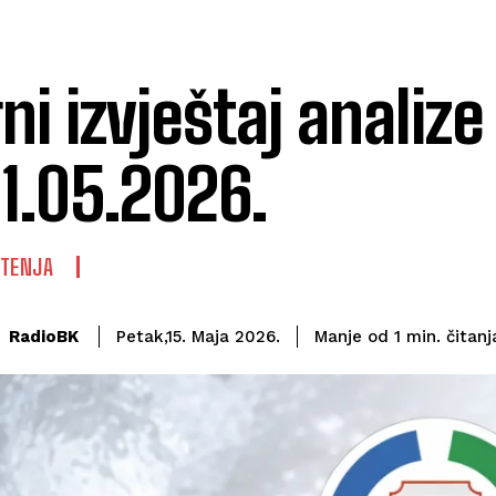
rni izvještaj analiz
11.05.2026.
ŠTENJA
čitanj
RadioBK
Manje od 1
min.
Petak,15. Maja 2026.