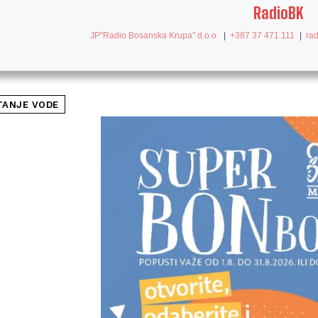
RadioBK
JP"Radio Bosanska Krupa" d.o.o.
|
+387 37 471 111
|
ra
TANJE VODE