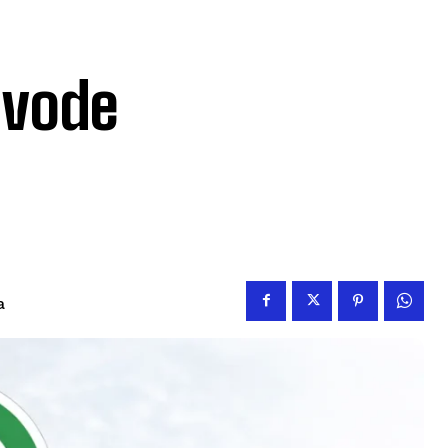
e vode
a