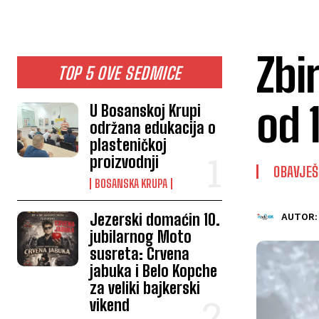
Zbi
TOP 5 OVE SEDMICE
od 
U Bosanskoj Krupi
održana edukacija o
plasteničkoj
proizvodnji
OBAVJE
BOSANSKA KRUPA
Jezerski domaćin 10.
AUTOR:
jubilarnog Moto
susreta: Crvena
jabuka i Belo Kopche
za veliki bajkerski
vikend