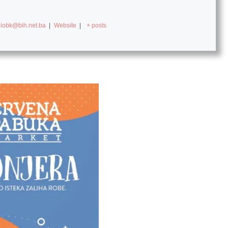
diobk@bih.net.ba
|
Website
|
+ posts