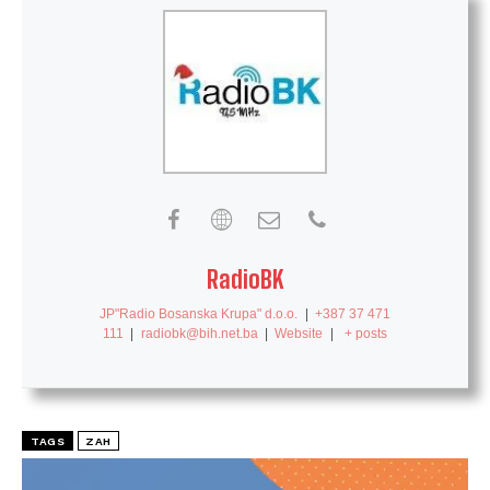
RadioBK
JP"Radio Bosanska Krupa" d.o.o.
|
+387 37 471
111
|
radiobk@bih.net.ba
|
Website
|
+ posts
TAGS
ZAH