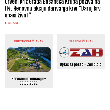
Crveni križ Grada Bosanska Krupa poziva na
114. Redovnu akciju darivanja krvi “Daruj krv
spasi život”
OGLASI
PRETHODNI ČLANAK
NAREDNI ČLANAK
Oglas za posao – ZAH d.o.o.
Servisne informacije –
08.05.2026.