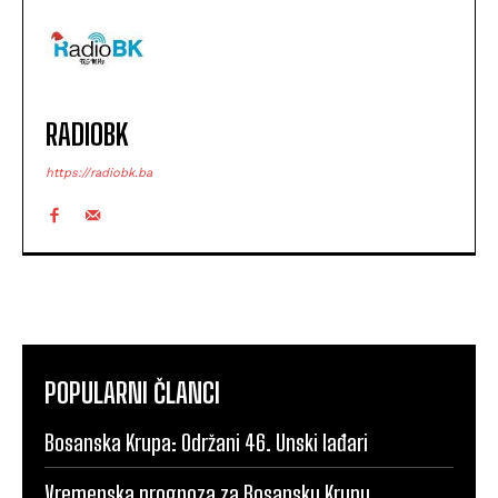
RADIOBK
https://radiobk.ba
POPULARNI ČLANCI
Bosanska Krupa: Održani 46. Unski lađari
Vremenska prognoza za Bosansku Krupu