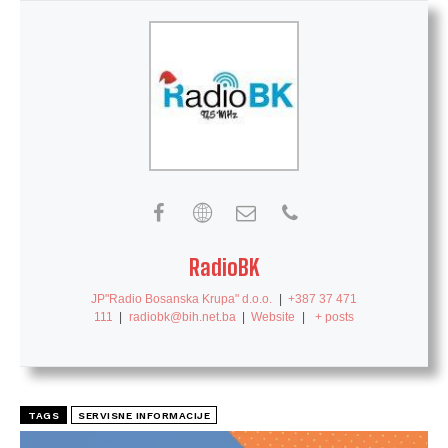
RadioBK
JP"Radio Bosanska Krupa" d.o.o.
|
+387 37 471
111
|
radiobk@bih.net.ba
|
Website
|
+ posts
TAGS
SERVISNE INFORMACIJE