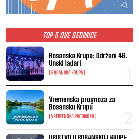
TOP 5 OVE SEDMICE
Bosanska Krupa: Održani 46.
Unski lađari
BOSANSKA KRUPA
Vremenska prognoza za
Bosansku Krupu
VREMENSKA PROGNOZA
UBISTVO U BOSANSKOJ KRUPI: