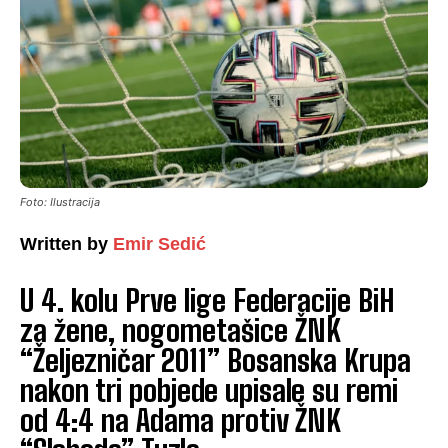
Foto: Ilustracija
Written by
Emir Sedić
U 4. kolu Prve lige Federacije BiH
za žene, nogometašice ŽNK
“Željezničar 2011” Bosanska Krupa
nakon tri pobjede upisale su remi
od 4:4 na Adama protiv ŽNK