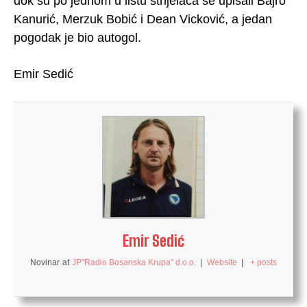
dok su po jednom u listu strijelaca se upisali Bajro
Kanurić, Merzuk Bobić i Dean Vicković, a jedan
pogodak je bio autogol.
Emir Sedić
Emir Sedić
Novinar
at
JP"Radio Bosanska Krupa" d.o.o.
|
Website
|
+ posts