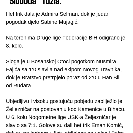
“Sloboda” Tuzla.
Het trik dala je Admira Selman, dok je jedan
pogodak djelo Sabine Mujagić.
Na terenima Druge lige Federacije BiH odigrаnо je
8. kolo.
Sloga je u Bosanskoj Otoci pogotkom Nusmira
Fajića sa 1:0 slavila nad ekipom Novog Travnika,
dok je Bratstvo pretrpjelo poraz od 2:0 u Han Bili
od Rudara.
Ubjedljivu i visoku gostujuću pobjedu zabilježio je
Željezničar na gostovanju kod Kamenice u Bihaću.
U 6. kolu Nogometne lige USK-a Željezničar je
slavio sa 7:1. Golove su dali het trik Eman Komić,