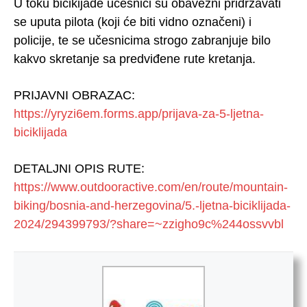
U toku bicikijade učesnici su obavezni pridržavati
se uputa pilota (koji će biti vidno označeni) i
policije, te se učesnicima strogo zabranjuje bilo
kakvo skretanje sa predviđene rute kretanja.
PRIJAVNI OBRAZAC:
https://yryzi6em.forms.app/prijava-za-5-ljetna-
biciklijada
DETALJNI OPIS RUTE:
https://www.outdooractive.com/en/route/mountain-
biking/bosnia-and-herzegovina/5.-ljetna-biciklijada-
2024/294399793/?share=~zzigho9c%244ossvvbl