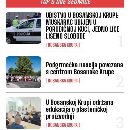
TOP 5 OVE SEDMICE
UBISTVO U BOSANSKOJ KRUPI:
MUŠKARAC UBIJEN U
PORODIČNOJ KUĆI, JEDNO LICE
LIŠENO SLOBODE
BOSANSKA KRUPA
Podgrmečka naselja povezana
s centrom Bosanske Krupe
BOSANSKA KRUPA
U Bosanskoj Krupi održana
edukacija o plasteničkoj
proizvodnji
BOSANSKA KRUPA