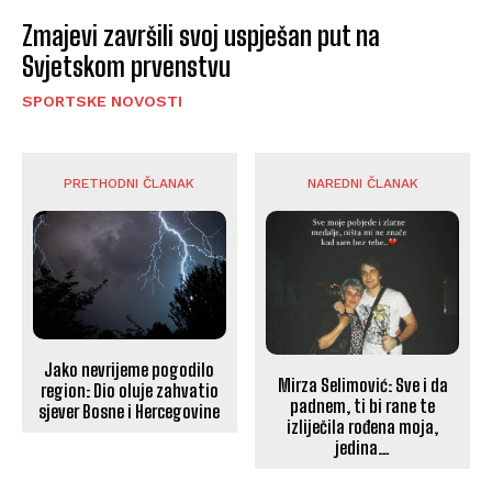
Zmajevi završili svoj uspješan put na
Svjetskom prvenstvu
SPORTSKE NOVOSTI
PRETHODNI ČLANAK
NAREDNI ČLANAK
Jako nevrijeme pogodilo
Mirza Selimović: Sve i da
region: Dio oluje zahvatio
padnem, ti bi rane te
sjever Bosne i Hercegovine
izliječila rođena moja,
jedina…