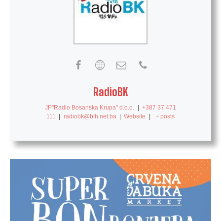
RadioBK
JP"Radio Bosanska Krupa" d.o.o.
|
+387 37 471
111
|
radiobk@bih.net.ba
|
Website
|
+ posts