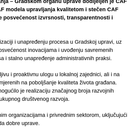
anja – Gradskom organu uprave dodijeljen je CAF
AF modela upravljanja kvalitetom i stečen CAF
e posvećenost izvrsnosti, transparentnosti i
zaciji i unapređenju procesa u Gradskoj upravi, uz
osvećenost inovacijama i uvođenju savremenih
sa i stalno unapređenje administrativnih praksi.
u i proaktivnu ulogu u lokalnoj zajednici, ali i na
mjerenih na poboljšanje kvaliteta života građana.
gućilo je realizaciju značajnog broja razvojnih
i ukupnog društvenog razvoja.
im organizacijama i privrednim sektorom, uključujući
da dobre uprave.