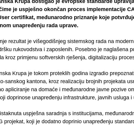
nska Krupa dostigao je evropske standarde upravlj
t, čime je uspješno okončan proces implementacije C
User certifikat, međunarodno priznanje koje potvrđuj
anom unapređenju rada uprave.
nje rezultat je višegodišnjeg sistemskog rada na moderni
ršku rukovodstva i zaposlenih. Posebno je naglašena p
 kroz primjenu softverskih rješenja, digitalizaciju proce
ka Krupa je tokom proteklih godina izgradio prepoznatljiv
o-sanskog kantona, kroz realizaciju brojnih projekata us
no apliciranje na domaće i međunarodne javne pozive omo
oji doprinose unapređenju infrastrukture, javnih usluga 
 istaknuta uspješna saradnja s institucijama, međunarodn
rojekat, koji je dodatno doprinio unapređenju standar