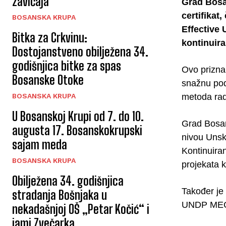
zavičaja
Grad Bosa
certifika
BOSANSKA KRUPA
Effective 
Bitka za Crkvinu:
kontinuir
Dostojanstveno obilježena 34.
godišnjica bitke za spas
Ovo prizna
Bosanske Otoke
snažnu pod
metoda rada
BOSANSKA KRUPA
U Bosanskoj Krupi od 7. do 10.
Grad Bosans
augusta 17. Bosanskokrupski
nivou Unsk
sajam meda
Kontinuira
BOSANSKA KRUPA
projekata k
Obilježena 34. godišnjica
Također je
stradanja Bošnjaka u
UNDP MEG p
nekadašnjoj OŠ „Petar Kočić“ i
jami Zvečarka