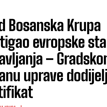
d Bosanska Krupa
tigao evropske st
avljanja – Gradsk
anu uprave dodijel
tifikat