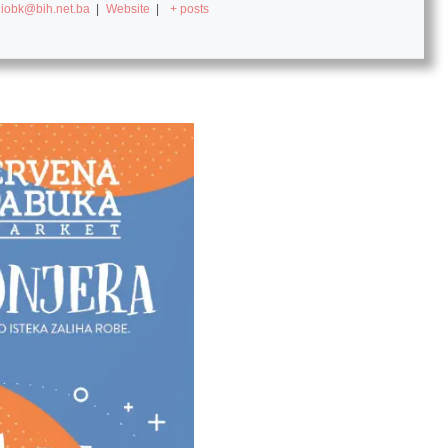
diobk@bih.net.ba
|
Website
|
+ posts