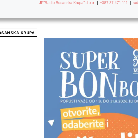
JP"Radio Bosanska Krupa" d.o.o.
|
+387 37 471 111
|
ra
OSANSKA KRUPA