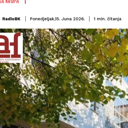
KA KRUPA
čitanja
RadioBK
1
min.
Ponedjeljak,15. Juna 2026.