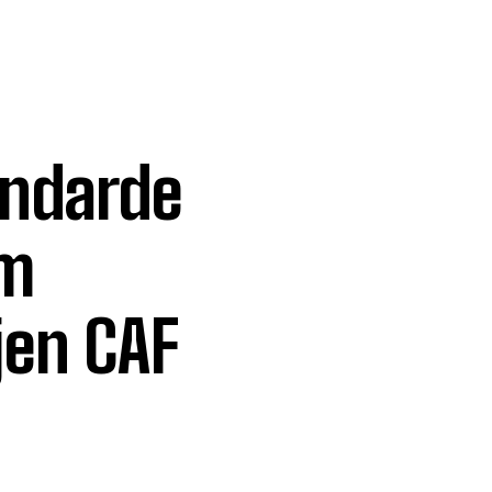
andarde
om
jen CAF