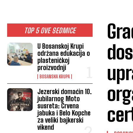
Gra
TOP 5 OVE SEDMICE
dos
U Bosanskoj Krupi
održana edukacija o
plasteničkoj
upr
proizvodnji
BOSANSKA KRUPA
org
Jezerski domaćin 10.
jubilarnog Moto
susreta: Crvena
cer
jabuka i Belo Kopche
za veliki bajkerski
vikend