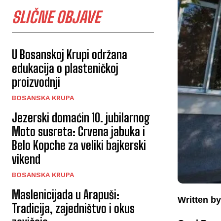
SLIČNE OBJAVE
U Bosanskoj Krupi održana
edukacija o plasteničkoj
proizvodnji
BOSANSKA KRUPA
Jezerski domaćin 10. jubilarnog
Moto susreta: Crvena jabuka i
Belo Kopche za veliki bajkerski
vikend
BOSANSKA KRUPA
Maslenicijada u Arapuši:
Written by
Tradicija, zajedništvo i okus