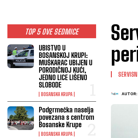
Ser
TOP 5 OVE SEDMICE
per
UBISTVO U
BOSANSKOJ KRUPI:
MUŠKARAC UBIJEN U
PORODIČNOJ KUĆI,
SERVISN
JEDNO LICE LIŠENO
SLOBODE
BOSANSKA KRUPA
AUTOR:
Podgrmečka naselja
povezana s centrom
Bosanske Krupe
BOSANSKA KRUPA