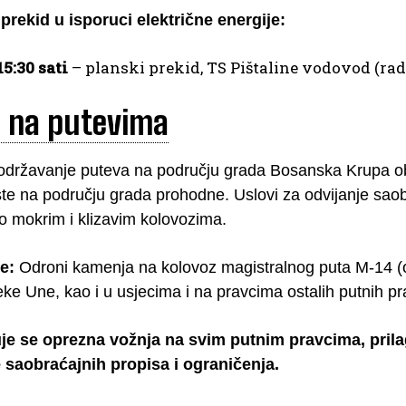
 prekid u isporuci električne energije:
15:30 sati
– planski prekid, TS Pištaline vodovod (ra
e na putevima
održavanje puteva na području grada Bosanska Krupa oba
ste na području grada prohodne. Uslovi za odvijanje sao
po mokrim i klizavim kolovozima.
e:
Odroni kamenja na kolovoz magistralnog puta M-14 (
eke Une, kao i u usjecima i na pravcima ostalih putnih pr
je se oprezna vožnja na svim putnim pravcima, prila
 saobraćajnih propisa i ograničenja.