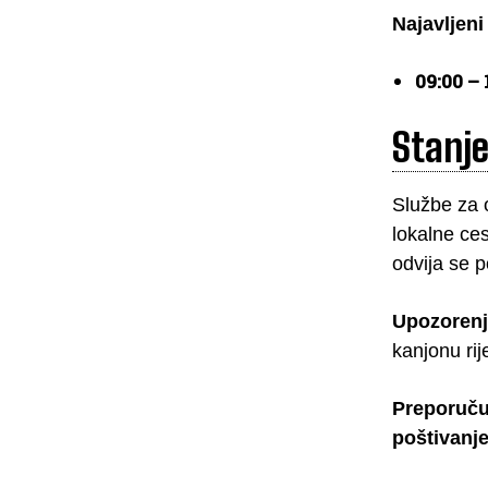
Najavljeni
09:00 – 
Stanj
Službe za 
lokalne ce
odvija se 
Upozorenj
kanjonu rij
Preporuču
poštivanje