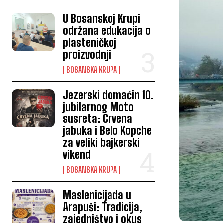
U Bosanskoj Krupi
održana edukacija o
plasteničkoj
proizvodnji
BOSANSKA KRUPA
Jezerski domaćin 10.
jubilarnog Moto
susreta: Crvena
jabuka i Belo Kopche
za veliki bajkerski
vikend
BOSANSKA KRUPA
Maslenicijada u
Arapuši: Tradicija,
zajedništvo i okus