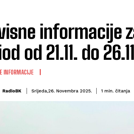
visne informacije z
iod od 21.11. do 26.1
E INFORMACIJE
čitanja
RadioBK
1
min.
Srijeda,26. Novembra 2025.