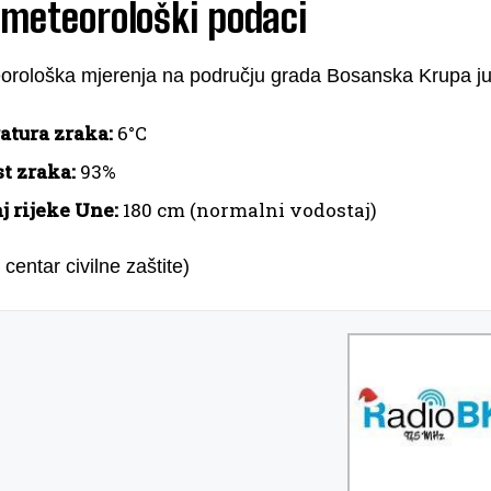
-meteorološki podaci
orološka mjerenja na području grada Bosanska Krupa ju
tura zraka:
6°C
t zraka:
93%
j rijeke Une:
180 cm (normalni vodostaj)
 centar civilne zaštite)