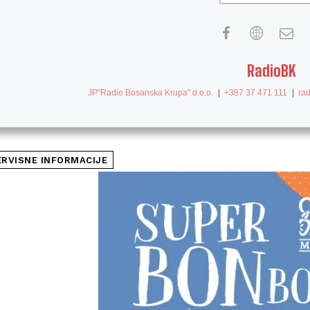
RadioBK
JP"Radio Bosanska Krupa" d.o.o.
|
+387 37 471 111
|
ra
ERVISNE INFORMACIJE