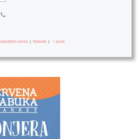
diobk@bih.net.ba
|
Website
|
+ posts