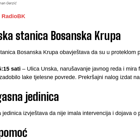
man Gerzić
RadioBK
jska stanica Bosanska Krupa
stanica Bosanska Krupa obavještava da su u proteklom per
5:15 sati
– Ulica Unska, narušavanje javnog reda i mira f
zadobilo lake tjelesne povrede. Prekršajni nalog izdat na 
asna jedinica
jedinica izvještava da nije imala intervencija i dojava o 
 pomoć