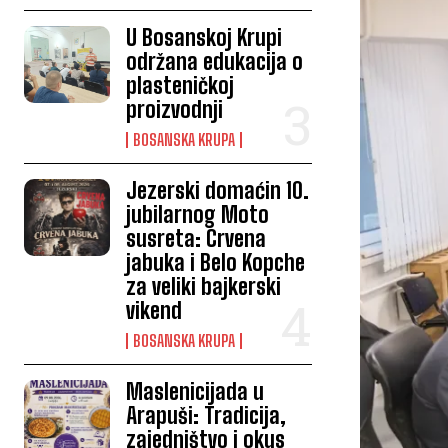
U Bosanskoj Krupi
održana edukacija o
plasteničkoj
proizvodnji
BOSANSKA KRUPA
Jezerski domaćin 10.
jubilarnog Moto
susreta: Crvena
jabuka i Belo Kopche
za veliki bajkerski
vikend
BOSANSKA KRUPA
Maslenicijada u
Arapuši: Tradicija,
zajedništvo i okus