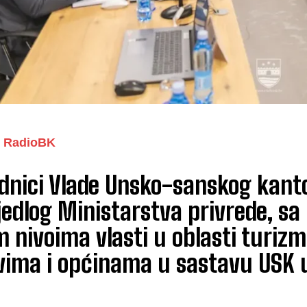
RadioBK
dnici Vlade Unsko-sanskog kant
jedlog Ministarstva privrede, sa 
 nivoima vlasti u oblasti turiz
vima i općinama u sastavu USK 