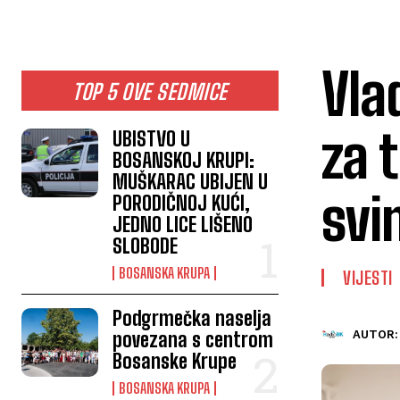
Vla
TOP 5 OVE SEDMICE
za 
UBISTVO U
BOSANSKOJ KRUPI:
MUŠKARAC UBIJEN U
svi
PORODIČNOJ KUĆI,
JEDNO LICE LIŠENO
SLOBODE
BOSANSKA KRUPA
VIJESTI
Podgrmečka naselja
povezana s centrom
AUTOR:
Bosanske Krupe
BOSANSKA KRUPA