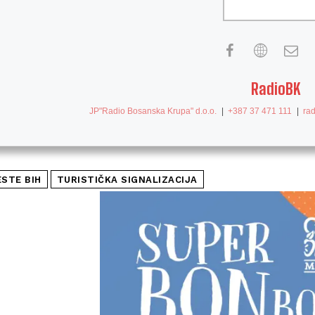
RadioBK
JP"Radio Bosanska Krupa" d.o.o.
|
+387 37 471 111
|
ra
ESTE BIH
TURISTIČKA SIGNALIZACIJA