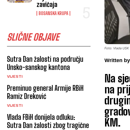
zavičaja
BOSANSKA KRUPA
SLIČNE OBJAVE
Foto: Vlada USK
Sutra Dan žalosti na području
Written by
Unsko-sanskog kantona
Na sje
VIJESTI
na pri
Preminuo general Armije RBiH
Ramiz Dreković
drugim
VIJESTI
grado
Vlada FBiH donijela odluku:
KM.
Sutra Dan žalosti zbog tragične