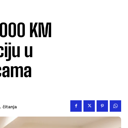
0.000 KM
ciju u
icama
čitanja
.