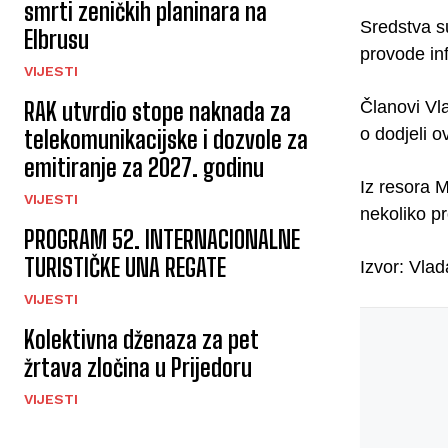
smrti zeničkih planinara na
Sredstva s
Elbrusu
provode inf
VIJESTI
RAK utvrdio stope naknada za
Članovi Vl
o dodjeli o
telekomunikacijske i dozvole za
emitiranje za 2027. godinu
Iz resora M
VIJESTI
nekoliko p
PROGRAM 52. INTERNACIONALNE
TURISTIČKE UNA REGATE
Izvor: Vla
VIJESTI
Kolektivna dženaza za pet
žrtava zločina u Prijedoru
VIJESTI