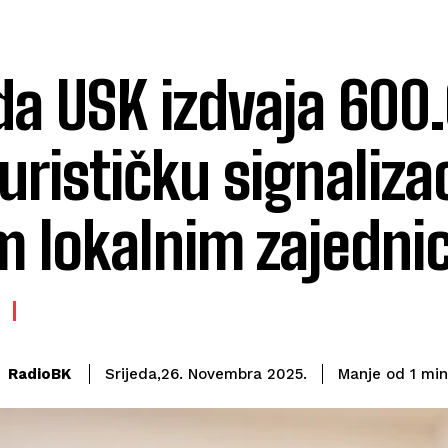
da USK izdvaja 60
turističku signaliza
m lokalnim zajedn
RadioBK
Manje od 1
min
Srijeda,26. Novembra 2025.