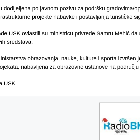
u dodijeljena po javnom pozivu za podršku gradovima/
rastrukturne projekte nabavke i postavljanja turističke sig
ade USK ovlastili su ministricu privrede Samru Mehić da
vih sredstava.
inistarstva obrazovanja, nauke, kulture i sporta izvršen j
rojekata, nabavljena za obrazovne ustanove na područj
da USK