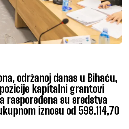
ona, održanoj danas u Bihaću,
pozicije kapitalni grantovi
ma raspoređena su sredstva
ukupnom iznosu od 598.114,70