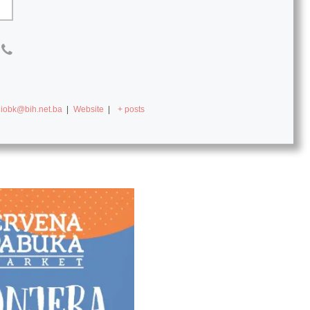
diobk@bih.net.ba
|
Website
|
+ posts