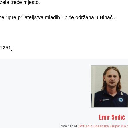
ela treće mjesto.
e “Igre prijateljstva mladih ” biće održana u Bihaću.
1251]
Emir Sedić
Novinar
at
JP"Radio Bosanska Krupa" d.o.o