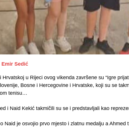
Emir Sedić
 Hrvatskoj u Rijeci ovog vikenda završene su “Igre prija
lovenije, Bosne i Hercegovine i Hrvatske, koji su se tak
nom tenisu…
d i Naid Kekić takmičili su se i predstavljali kao repre
o Naid je osvojio prvo mjesto i zlatnu medalju a Ahmed t