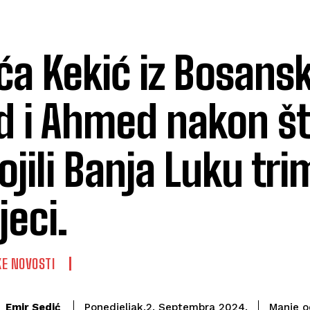
ća Kekić iz Bosans
d i Ahmed nakon št
ojili Banja Luku trim
jeci.
E NOVOSTI
Emir Sedić
Manje o
Ponedjeljak,2. Septembra 2024.