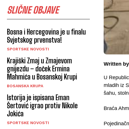
SLIČNE OBJAVE
Bosna i Hercegovina je u finalu
Svjetskog prvenstva!
SPORTSKE NOVOSTI
Krajiški Zmaj u Zmajevom
Written by
gnijezdu – doček Ermina
Mahmića u Bosanskoj Krupi
U Republici
mladih iz S
BOSANSKA KRUPA
šahu, stol
Istorija je ispisana Eman
Šertović igrao protiv Nikole
Braća Ahme
Jokića
SPORTSKE NOVOSTI
Pojedinačn