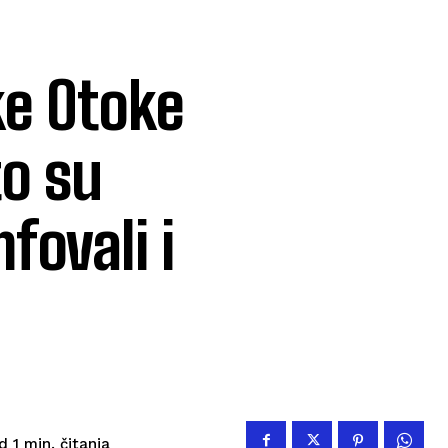
ke Otoke
o su
fovali i
čitanja
d 1
min.