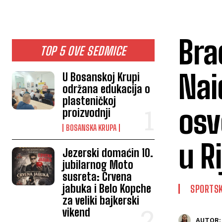
Bra
TOP 5 OVE SEDMICE
Nai
U Bosanskoj Krupi
održana edukacija o
plasteničkoj
osv
proizvodnji
BOSANSKA KRUPA
u Ri
Jezerski domaćin 10.
jubilarnog Moto
susreta: Crvena
jabuka i Belo Kopche
SPORTSK
za veliki bajkerski
vikend
AUTOR: