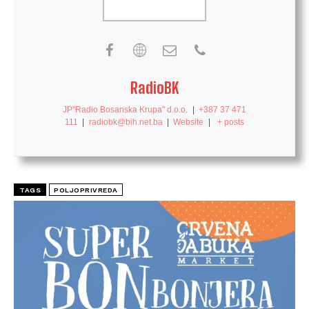
RadioBK
JP"Radio Bosanska Krupa" d.o.o.
|
+387 37 471
111
|
radiobk@bih.net.ba
|
Website
|
+ posts
TAGS
POLJOPRIVREDA