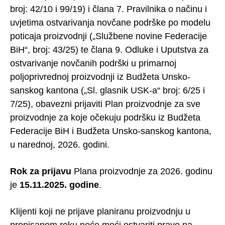
broj: 42/10 i 99/19) i člana 7. Pravilnika o načinu i
uvjetima ostvarivanja novčane podrške po modelu
poticaja proizvodnji („Službene novine Federacije
BiH“, broj: 43/25) te člana 9. Odluke i Uputstva za
ostvarivanje novčanih podrški u primarnoj
poljoprivrednoj proizvodnji iz Budžeta Unsko-
sanskog kantona („Sl. glasnik USK-a“ broj: 6/25 i
7/25), obavezni prijaviti Plan proizvodnje za sve
proizvodnje za koje očekuju podršku iz Budžeta
Federacije BiH i Budžeta Unsko-sanskog kantona,
u narednoj, 2026. godini.
Rok za prijavu
Plana proizvodnje za 2026. godinu
je
15.11.2025. godine
.
Klijenti koji ne prijave planiranu proizvodnju u
propisanom roku neće moći ostvariti pravo na