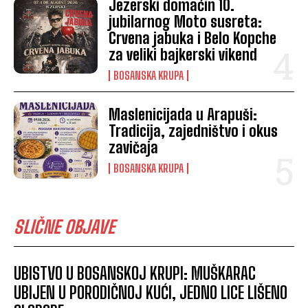
Jezerski domaćin 10.
jubilarnog Moto susreta:
Crvena jabuka i Belo Kopche
za veliki bajkerski vikend
BOSANSKA KRUPA
Maslenicijada u Arapuši:
Tradicija, zajedništvo i okus
zavičaja
BOSANSKA KRUPA
SLIČNE OBJAVE
UBISTVO U BOSANSKOJ KRUPI: MUŠKARAC
UBIJEN U PORODIČNOJ KUĆI, JEDNO LICE LIŠENO