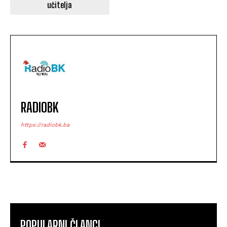
učitelja
RADIOBK
https://radiobk.ba
POPULARNI ČLANCI