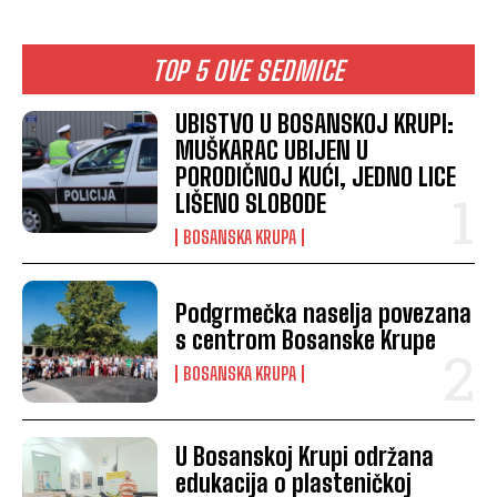
TOP 5 OVE SEDMICE
UBISTVO U BOSANSKOJ KRUPI:
MUŠKARAC UBIJEN U
PORODIČNOJ KUĆI, JEDNO LICE
LIŠENO SLOBODE
BOSANSKA KRUPA
Podgrmečka naselja povezana
s centrom Bosanske Krupe
BOSANSKA KRUPA
U Bosanskoj Krupi održana
edukacija o plasteničkoj