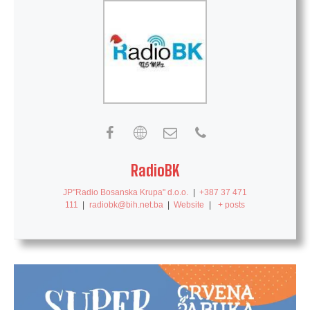
RadioBK
JP"Radio Bosanska Krupa" d.o.o.
|
+387 37 471
111
|
radiobk@bih.net.ba
|
Website
|
+ posts