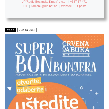
JP"Radio Bosanska Krupa" d.o.o.
|
+387 37 471
111
|
radiobk@bih.net.ba
|
Website
|
+ posts
TAGS
JKP 10.JULI