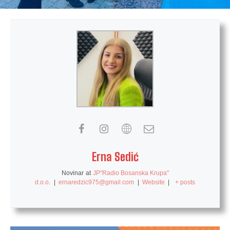
Erna Sedić
Novinar
at
JP"Radio Bosanska Krupa"
d.o.o.
|
ernaredzic975@gmail.com
|
Website
|
+ posts