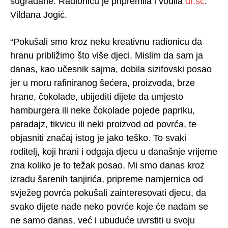
sugrađane. Radionicu je pripremila i vodila
dr.sc
.
Vildana Jogić.
“Pokušali smo kroz neku kreativnu radionicu da
hranu približimo što više djeci. Mislim da sam ja
danas, kao učesnik sajma, dobila sizifovski posao
jer u moru rafiniranog šećera, proizvoda, brze
hrane, čokolade, ubijediti dijete da umjesto
hamburgera ili neke čokolade pojede papriku,
paradajz, tikvicu ili neki proizvod od povrća, te
objasniti značaj istog je jako teško. To svaki
roditelj, koji hrani i odgaja djecu u današnje vrijeme
zna koliko je to težak posao. Mi smo danas kroz
izradu šarenih tanjirića, pripreme namjernica od
svježeg povrća pokušali zainteresovati djecu, da
svako dijete nađe neko povrće koje će nadam se
ne samo danas, već i ubuduće uvrstiti u svoju