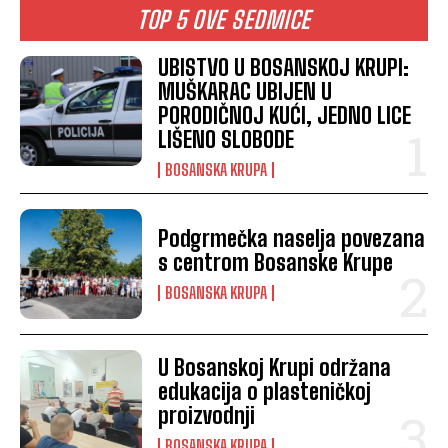
TOP 5 OVE SEDMICE
UBISTVO U BOSANSKOJ KRUPI:
MUŠKARAC UBIJEN U
PORODIČNOJ KUĆI, JEDNO LICE
LIŠENO SLOBODE
BOSANSKA KRUPA
Podgrmečka naselja povezana
s centrom Bosanske Krupe
BOSANSKA KRUPA
U Bosanskoj Krupi održana
edukacija o plasteničkoj
proizvodnji
BOSANSKA KRUPA