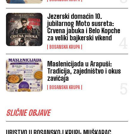
Jezerski domaćin 10.
jubilarnog Moto susreta:
Crvena jabuka i Belo Kopche
za veliki bajkerski vikend
BOSANSKA KRUPA
Maslenicijada u Arapuši:
Tradicija, zajedništvo i okus
zavičaja
BOSANSKA KRUPA
SLIČNE OBJAVE
UBISTVO U BOSANSKOJ KRUPI: MUŠKARAC