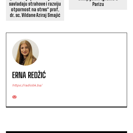
savladaju strahove i razviju
Parizu
otpornost na stres“ prof.
dr. sc. Vildane Aziraj Smajić
ERNA REDŽIĆ
https://radiobk.ba/