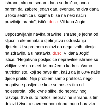
ishranu, ako ne sedam dana sedmično, onda
barem da izabere jedan dan, eventualno dva dana
u toku sedmice u kojima bi se na neki način
pravilnije hranio”, ističe
dr.sc
. Vildana Jogić.
Uspostavljanje navika pravilne ishrane je jedna od
ključnih elemenata u djetinjstvu i odrastanju
djeteta. U suprotnom dolazi do negativnih uticaja
na zdravlje, a u nastavku
dr.sc
. Vildana Jogić
ističe: “Negativne posljedice nepravilne ishrane su
vidljive već na djeci. Mi možemo kada slušamo
nutricioniste, koji se bave tim, kažu da je 60% naše
djece pretilo. Nije problem samo pretilost, nego
negativne posljedice koje se nose s tim od
holesterola, loše krvne slike, do nepravilnog
razvoja. Sve su to razlozi nepravilne ishrane, s tim
dolazi i život u savremenom dobu, puno boravka