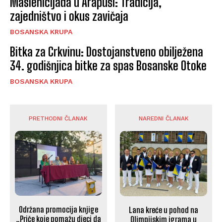
Maslenicijada u Arapuši: Tradicija,
zajedništvo i okus zavičaja
BOSANSKA KRUPA
Bitka za Crkvinu: Dostojanstveno obilježena
34. godišnjica bitke za spas Bosanske Otoke
BOSANSKA KRUPA
PRETHODNI ČLANAK
NAREDNI ČLANAK
Održana promocija knjige
Lana kreće u pohod na
„Priče koje pomažu djeci da
Olimpijskim igrama u