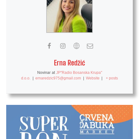
Erna Redžić
Novinar
at
JP"Radio Bosanska Krupa"
d.o.o.
|
ernaredzic975@gmail.com
|
Website
|
+ posts