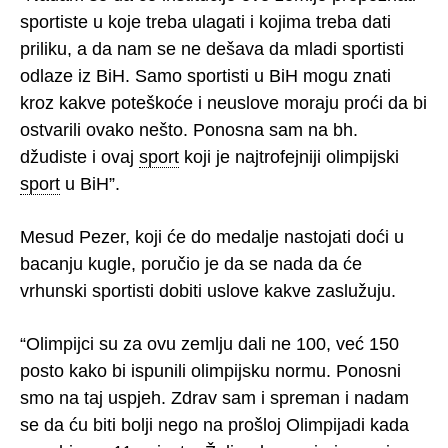
sportiste u koje treba ulagati i kojima treba dati
priliku, a da nam se ne dešava da mladi sportisti
odlaze iz BiH. Samo sportisti u BiH mogu znati
kroz kakve poteškoće i neuslove moraju proći da bi
ostvarili ovako nešto. Ponosna sam na bh.
džudiste i ovaj
sport
koji je najtrofejniji olimpijski
sport
u BiH”.
Mesud Pezer, koji će do medalje nastojati doći u
bacanju kugle, poručio je da se nada da će
vrhunski sportisti dobiti uslove kakve zaslužuju.
“Olimpijci su za ovu zemlju dali ne 100, već 150
posto kako bi ispunili olimpijsku normu. Ponosni
smo na taj uspjeh. Zdrav sam i spreman i nadam
se da ću biti bolji nego na prošloj Olimpijadi kada