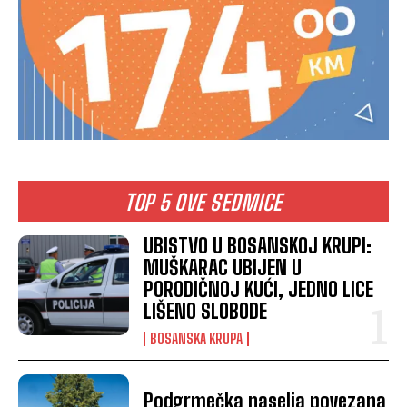
TOP 5 OVE SEDMICE
UBISTVO U BOSANSKOJ KRUPI:
MUŠKARAC UBIJEN U
PORODIČNOJ KUĆI, JEDNO LICE
LIŠENO SLOBODE
BOSANSKA KRUPA
Podgrmečka naselja povezana