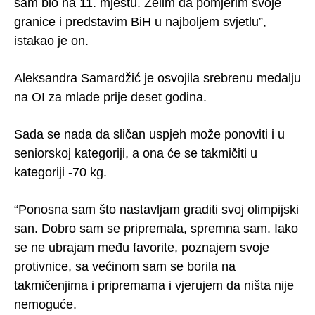
sam bio na 11. mjestu. Želim da pomjerim svoje
granice i predstavim BiH u najboljem svjetlu”,
istakao je on.
Aleksandra Samardžić je osvojila srebrenu medalju
na OI za mlade prije deset godina.
Sada se nada da sličan uspjeh može ponoviti i u
seniorskoj kategoriji, a ona će se takmičiti u
kategoriji -70 kg.
“Ponosna sam što nastavljam graditi svoj olimpijski
san. Dobro sam se pripremala, spremna sam. Iako
se ne ubrajam među favorite, poznajem svoje
protivnice, sa većinom sam se borila na
takmičenjima i pripremama i vjerujem da ništa nije
nemoguće.