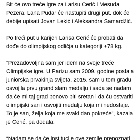
Bit će ovo treće igre za Larisu Cerić i Mesuda
Pezera, Lana Pudar će nastupiti drugi put, dok će
debije upisati Jovan Lekić i Aleksandra Samardžić.
Po treći put u karijeri Larisa Cerić će probati da
dođe do olimpijskog odličja u kategoriji +78 kg.
“Prezadovoljna sam jer idem na svoje treće
Olimpijske igre. U Parizu sam 2009. godine postala
juniorska prvakinja svijeta, 2015. sam u tom gradu
osvojila prvu grand slam medalju i sada se nadam
da će mi taj grad ponovo biti sretan i da ću ostvariti
olimpijski san i osvojiti medalju koja mi nedostaje.
To je san, želja koja me svaki dan pokreće”, kazala
je Cerić, pa dodala:
“Nadam se da će institucije ove zemlje prepoznati