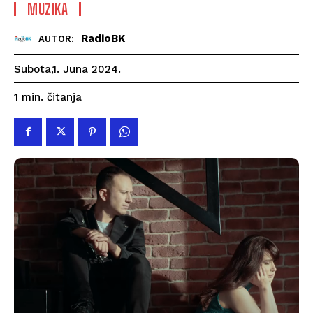
MUZIKA
RadioBK
AUTOR:
Subota,1. Juna 2024.
čitanja
1
min.