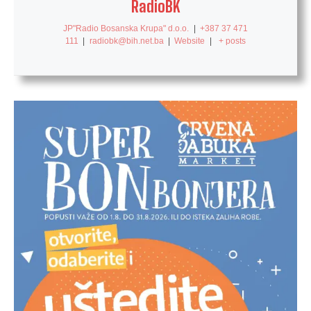
RadioBK
JP"Radio Bosanska Krupa" d.o.o.
|
+387 37 471
111
|
radiobk@bih.net.ba
|
Website
|
+ posts