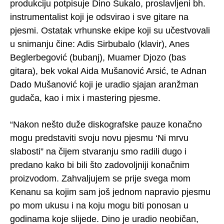
produkciju potpisuje Dino Šukalo, proslavljeni bh.
instrumentalist koji je odsvirao i sve gitare na
pjesmi. Ostatak vrhunske ekipe koji su učestvovali
u snimanju čine: Adis Sirbubalo (klavir), Anes
Beglerbegović (bubanj), Muamer Djozo (bas
gitara), bek vokal Aida Mušanović Arsić, te Adnan
Dado Mušanović koji je uradio sjajan aranžman
gudača, kao i mix i mastering pjesme.
“Nakon nešto duže diskografske pauze konačno
mogu predstaviti svoju novu pjesmu ‘Ni mrvu
slabosti” na čijem stvaranju smo radili dugo i
predano kako bi bili što zadovoljniji konačnim
proizvodom. Zahvaljujem se prije svega mom
Kenanu sa kojim sam još jednom napravio pjesmu
po mom ukusu i na koju mogu biti ponosan u
godinama koje slijede. Dino je uradio neobičan,