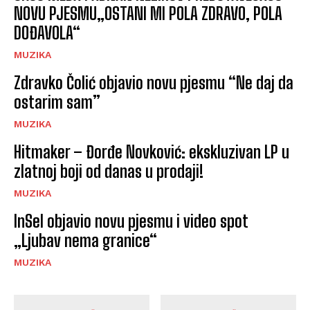
NOVU PJESMU„OSTANI MI POLA ZDRAVO, POLA
DOĐAVOLA“
MUZIKA
Zdravko Čolić objavio novu pjesmu “Ne daj da
ostarim sam”
MUZIKA
Hitmaker – Đorđe Novković: ekskluzivan LP u
zlatnoj boji od danas u prodaji!
MUZIKA
InSel objavio novu pjesmu i video spot
„Ljubav nema granice“
MUZIKA