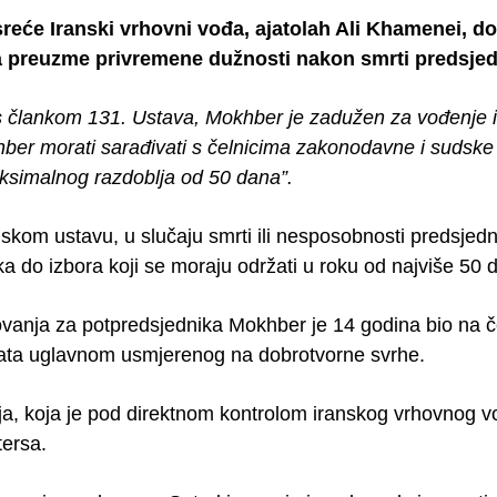
reće Iranski vrhovni vođa, ajatolah Ali Khamenei, 
 preuzme privremene dužnosti nakon smrti predsjed
s člankom 131. Ustava, Mokhber je zadužen za vođenje izv
ber morati sarađivati s čelnicima zakonodavne i sudske v
ksimalnog razdoblja od 50 dana”.
skom ustavu, u slučaju smrti ili nesposobnosti predsjedn
a do izbora koji se moraju održati u roku od najviše 50 
ovanja za potpredsjednika Mokhber je 14 godina bio na
ta uglavnom usmjerenog na dobrotvorne svrhe.
ja, koja je pod direktnom kontrolom iranskog vrhovnog vo
tersa.