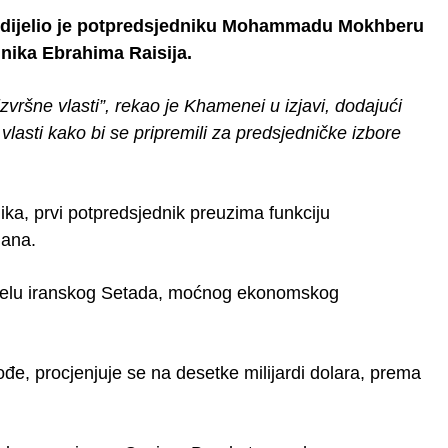
dodijelio je potpredsjedniku Mohammadu Mokhberu
nika Ebrahima Raisija.
ršne vlasti”, rekao je Khamenei u izjavi, dodajući
lasti kako bi se pripremili za predsjedničke izbore
ika, prvi potpredsjednik preuzima funkciju
dana.
 čelu iranskog Setada, moćnog ekonomskog
đe, procjenjuje se na desetke milijardi dolara, prema