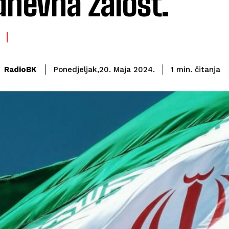
dnevna žalost.
čitanja
RadioBK
1
min.
Ponedjeljak,20. Maja 2024.