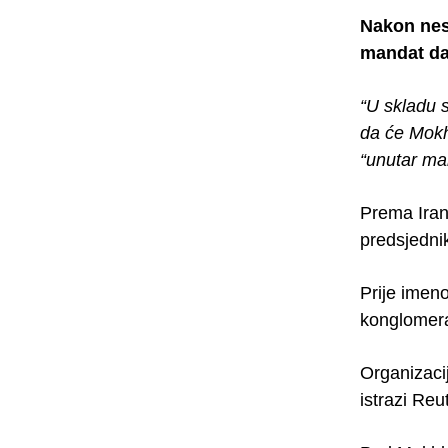
Nakon nes
mandat da
“U skladu 
da će Mokh
“unutar ma
Prema Iran
predsjednik
Prije imen
konglomera
Organizaci
istrazi Reu