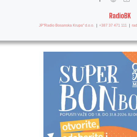
RadioBK
JP"Radio Bosanska Krupa" d.o.o.
|
+387 37 471 111
|
ra