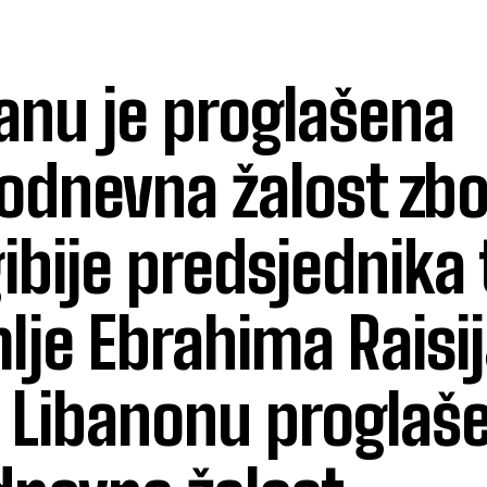
ranu je proglašena
odnevna žalost zb
ibije predsjednika 
lje Ebrahima Raisij
u Libanonu proglaš