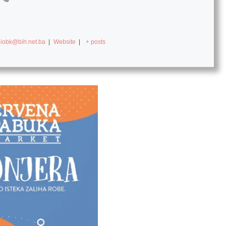
diobk@bih.net.ba
|
Website
|
+ posts