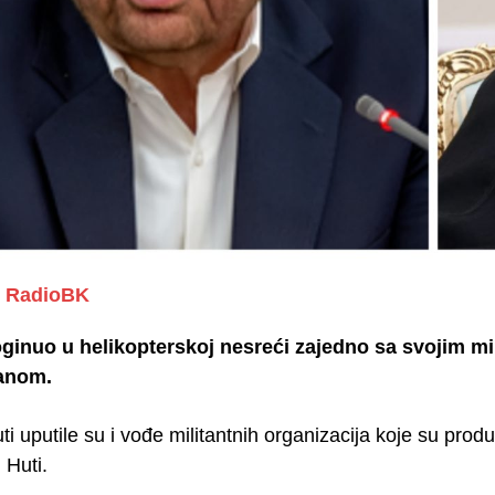
RadioBK
poginuo u helikopterskoj nesreći zajedno sa svojim 
anom.
ti uputile su i vođe militantnih organizacija koje su pr
 Huti.