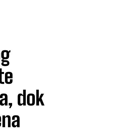
og
te
a, dok
ena