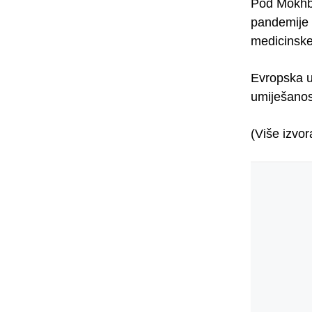
Pod Mokhbe
pandemije C
medicinske 
Evropska u
umiješanost
(Više izvor