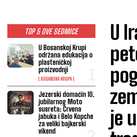
U I
TOP 5 OVE SEDMICE
pet
U Bosanskoj Krupi
održana edukacija o
plasteničkoj
pog
proizvodnji
BOSANSKA KRUPA
zem
Jezerski domaćin 10.
jubilarnog Moto
susreta: Crvena
je 
jabuka i Belo Kopche
za veliki bajkerski
vikend