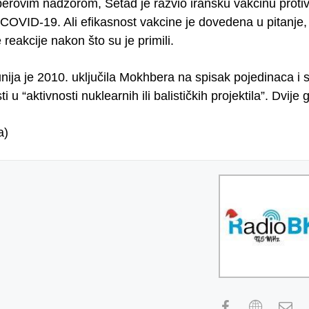
rovim nadzorom, Setad je razvio iransku vakcinu protiv
OVID-19. Ali efikasnost vakcine je dovedena u pitanje, s
reakcije nakon što su je primili.
nija je 2010. uključila Mokhbera na spisak pojedinaca i 
i u “aktivnosti nuklearnih ili balističkih projektila”. Dvij
a)