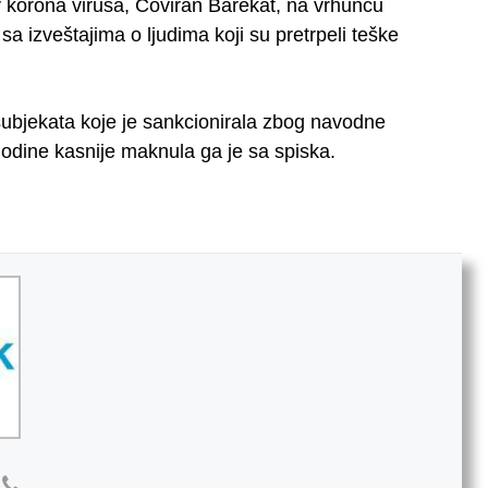
 korona virusa, Coviran Barekat, na vrhuncu
a izveštajima o ljudima koji su pretrpeli teške
subjekata koje je sankcionirala zbog navodne
e godine kasnije maknula ga je sa spiska.