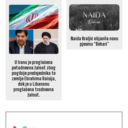
Naida Kraljić objavila novu
pjesmu “Behari”
U Iranu je proglašena
petodnevna žalost zbog
pogibije predsjednika te
zemlje Ebrahima Raisija,
dok je u Libanonu
proglašena trodnevna
žalost.