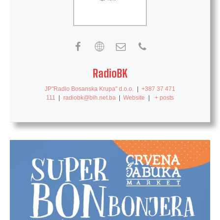
RadioBK
JP"Radio Bosanska Krupa" d.o.o.
|
+387 37 471
111
|
radiobk@bih.net.ba
|
Website
|
+ posts