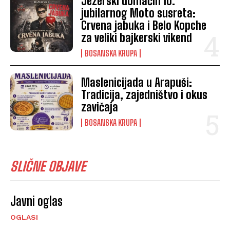
Jezerski domaćin 10.
jubilarnog Moto susreta:
Crvena jabuka i Belo Kopche
za veliki bajkerski vikend
BOSANSKA KRUPA
Maslenicijada u Arapuši:
Tradicija, zajedništvo i okus
zavičaja
BOSANSKA KRUPA
SLIČNE OBJAVE
Javni oglas
OGLASI