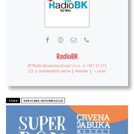
RadioBK
JP"Radio Bosanska Krupa" d.o.o.
|
+387 37 471
111
|
radiobk@bih.net.ba
|
Website
|
+ posts
TAGS
SERVISNE INFORMACIJE