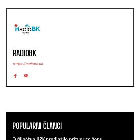
RADIOBK
https://radiobk.ba
POPULARNI ČLANCI
Tužilaštvo USK predložilo pritvor za ženu