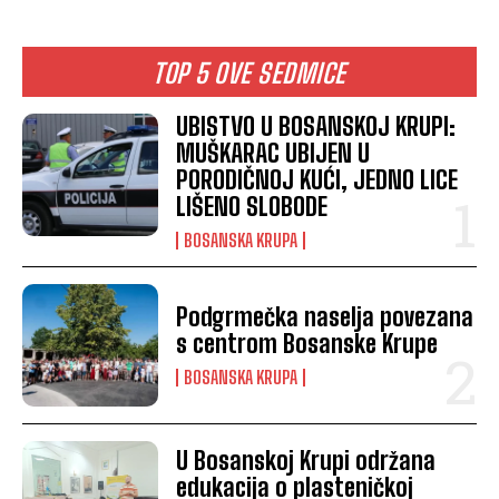
TOP 5 OVE SEDMICE
UBISTVO U BOSANSKOJ KRUPI:
MUŠKARAC UBIJEN U
PORODIČNOJ KUĆI, JEDNO LICE
LIŠENO SLOBODE
BOSANSKA KRUPA
Podgrmečka naselja povezana
s centrom Bosanske Krupe
BOSANSKA KRUPA
U Bosanskoj Krupi održana
edukacija o plasteničkoj