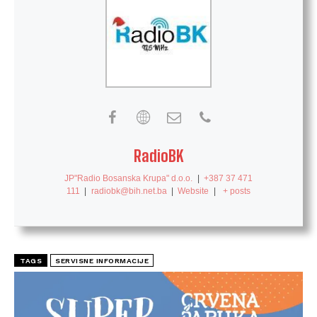
RadioBK
JP"Radio Bosanska Krupa" d.o.o.
|
+387 37 471
111
|
radiobk@bih.net.ba
|
Website
|
+ posts
TAGS
SERVISNE INFORMACIJE