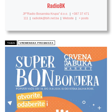
RadioBK
JP"Radio Bosanska Krupa" d.o.o.
|
+387 37 471
111
|
radiobk@bih.net.ba
|
Website
|
+ posts
TAGS
VREMENSKA PROGNOZA