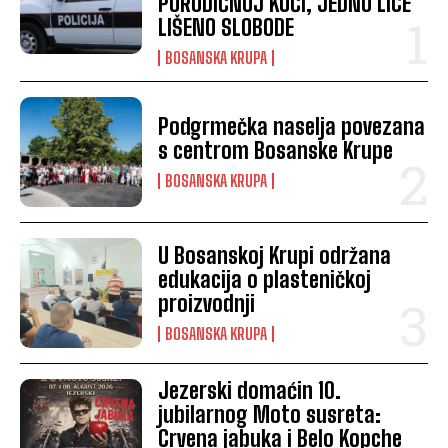
PORODIČNOJ KUĆI, JEDNO LICE
LIŠENO SLOBODE
BOSANSKA KRUPA
Podgrmečka naselja povezana
s centrom Bosanske Krupe
BOSANSKA KRUPA
U Bosanskoj Krupi održana
edukacija o plasteničkoj
proizvodnji
BOSANSKA KRUPA
Jezerski domaćin 10.
jubilarnog Moto susreta:
Crvena jabuka i Belo Kopche