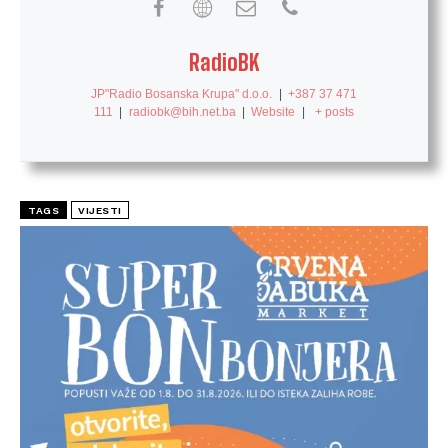
RadioBK
JP"Radio Bosanska Krupa" d.o.o.
|
+387 37 471
111
|
radiobk@bih.net.ba
|
Website
|
+ posts
TAGS
VIJESTI