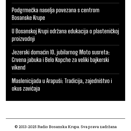
Podgrmečka naselja povezana s centrom
Bosanske Krupe
U Bosanskoj Krupi održana edukacija o plasteničkoj
proizvodnji
Jezerski domaćin 10. jubilarnog Moto susreta:
Crvena jabuka i Belo Kopche za veliki bajkerski
vikend
Maslenicijada u Arapuši: Tradicija, zajedništvo i
okus zavičaja
© 2013-2025 Radio Bosanska Krupa. Sva prava zadržana