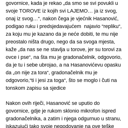
govornice, kada je rekao „da smo se svi povukli u
svoje TOROVE iz kojih svi LAJEMO… ja iz svog,
onaj iz svog…“, nakon čega je vjećnik Hasanović,
podigao ruku i predsjedavajućem najavio “repliku“,
za koju mu je kazano da je neće dobiti, te mu nije
preostalo ništa drugo, nego da sa svoga mjesta,
kaže „da nas se ne stavlja u torove, jer su torovi za
ovce i pse“, na šta mu je gradonačelnik, odgovorio,
da je tu i sebe ubrojao, a na Hasanovićevu opasku
da „on nije za tora“, gradonačelnik mu je
odgovorio,“ti i jesi za toga“, što se moglo i čuti na
tonskom zapisu sa sjedice
Nakon ovih riječi, Hasanović se uputio do
govornice, gdje je rukom sklonio mikrofon ispred
gradonačelnika, a zatim i njega odgurnuo u stranu,
iskazujući tako svoje negodovanje na ove teške