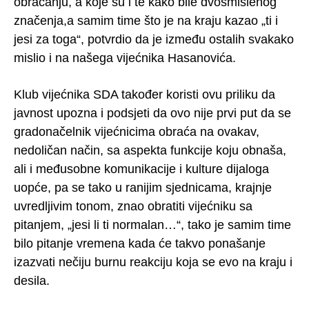
obraćanju, a koje su i te kako bile dvosmislenog
značenja,a samim time što je na kraju kazao „ti i
jesi za toga“, potvrdio da je između ostalih svakako
mislio i na našega vijećnika Hasanovića.
Klub vijećnika SDA također koristi ovu priliku da
javnost upozna i podsjeti da ovo nije prvi put da se
gradonačelnik vijećnicima obraća na ovakav,
nedoličan način, sa aspekta funkcije koju obnaša,
ali i međusobne komunikacije i kulture dijaloga
uopće, pa se tako u ranijim sjednicama, krajnje
uvredljivim tonom, znao obratiti vijećniku sa
pitanjem, „jesi li ti normalan…“, tako je samim time
bilo pitanje vremena kada će takvo ponašanje
izazvati nečiju burnu reakciju koja se evo na kraju i
desila.