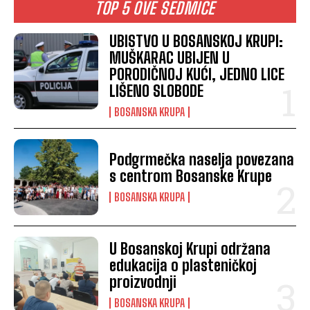
TOP 5 OVE SEDMICE
UBISTVO U BOSANSKOJ KRUPI:
MUŠKARAC UBIJEN U
PORODIČNOJ KUĆI, JEDNO LICE
LIŠENO SLOBODE
BOSANSKA KRUPA
Podgrmečka naselja povezana
s centrom Bosanske Krupe
BOSANSKA KRUPA
U Bosanskoj Krupi održana
edukacija o plasteničkoj
proizvodnji
BOSANSKA KRUPA