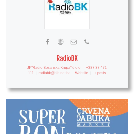
RadioBK
JP"Radio Bosanska Krupa" d.o.o.
|
+387 37 471
111
|
radiobk@bih.net.ba
|
Website
|
+ posts