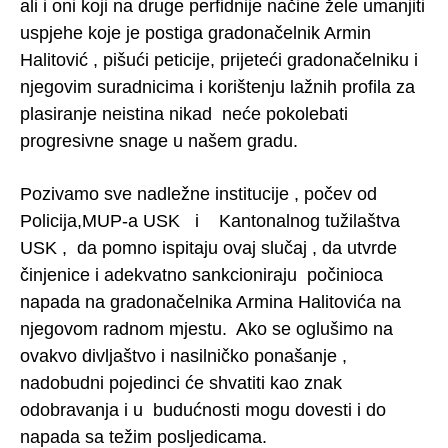
ali i oni koji na druge perfidnije načine žele umanjiti
uspjehe koje je postiga gradonačelnik Armin
Halitović , pišući peticije, prijeteći gradonačelniku i
njegovim suradnicima i korištenju lažnih profila za
plasiranje neistina nikad neće pokolebati
progresivne snage u našem gradu.
Pozivamo sve nadležne institucije , počev od
Policija,MUP-a USK i Kantonalnog tužilaštva
USK , da pomno ispitaju ovaj slučaj , da utvrde
činjenice i adekvatno sankcioniraju počinioca
napada na gradonačelnika Armina Halitovića na
njegovom radnom mjestu. Ako se oglušimo na
ovakvo divljaštvo i nasilničko ponašanje ,
nadobudni pojedinci će shvatiti kao znak
odobravanja i u budućnosti mogu dovesti i do
napada sa težim posljedicama.