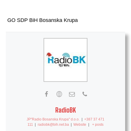
GO SDP BiH Bosanska Krupa
RadioBK
JP"Radio Bosanska Krupa" d.o.o.
|
+387 37 471
111
|
radiobk@bih.net.ba
|
Website
|
+ posts