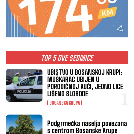
TOP 5 OVE SEDMICE
UBISTVO U BOSANSKOJ KRUPI:
MUŠKARAC UBIJEN U
PORODIČNOJ KUĆI, JEDNO LICE
LIŠENO SLOBODE
BOSANSKA KRUPA
Podgrmečka naselja povezana
s centrom Bosanske Krupe