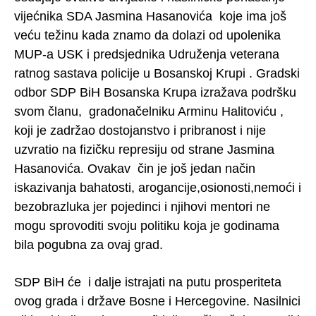
vijećnika SDA Jasmina Hasanovića koje ima još
veću težinu kada znamo da dolazi od upolenika
MUP-a USK i predsjednika Udruženja veterana
ratnog sastava policije u Bosanskoj Krupi . Gradski
odbor SDP BiH Bosanska Krupa izražava podršku
svom članu, gradonačelniku Arminu Halitoviću ,
koji je zadržao dostojanstvo i pribranost i nije
uzvratio na fizičku represiju od strane Jasmina
Hasanovića. Ovakav čin je još jedan način
iskazivanja bahatosti, arogancije,osionosti,nemoći i
bezobrazluka jer pojedinci i njihovi mentori ne
mogu sprovoditi svoju politiku koja je godinama
bila pogubna za ovaj grad.
SDP BiH će i dalje istrajati na putu prosperiteta
ovog grada i države Bosne i Hercegovine. Nasilnici