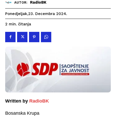
RadioBK
AUTOR:
Ponedjeljak,23. Decembra 2024.
čitanja
2
min.
Written by
RadioBK
Bosanska Krupa