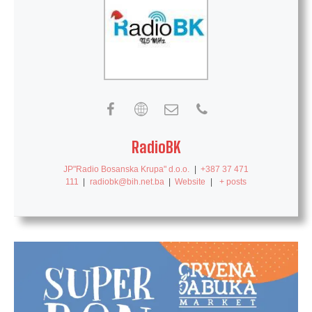
RadioBK
JP"Radio Bosanska Krupa" d.o.o.
|
+387 37 471
111
|
radiobk@bih.net.ba
|
Website
|
+ posts