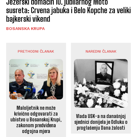
Jezerski domaćin 10. jubilarnog Moto
susreta: Crvena jabuka i Belo Kopche za veliki
bajkerski vikend
BOSANSKA KRUPA
PRETHODNI ČLANAK
NAREDNI ČLANAK
Maloljetnik ne može
krivično odgovarati za
Vlada USK-a na današnjoj
ubistvo u Bosanskoj Krupi,
sjednici donijela je Odluku o
zakonom predviđena
proglašenju Dana žalosti
odgojna mjera