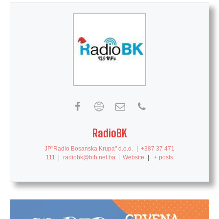
RadioBK
JP"Radio Bosanska Krupa" d.o.o.
|
+387 37 471
111
|
radiobk@bih.net.ba
|
Website
|
+ posts