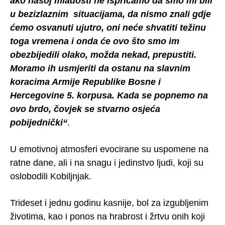
ako našoj mladosti ne ispričamo da smo mi bili
u bezizlaznim situacijama, da nismo znali gdje
ćemo osvanuti ujutro, oni neće shvatiti težinu
toga vremena i onda će ovo što smo im
obezbijedili olako, možda nekad, prepustiti.
Moramo ih usmjeriti da ostanu na slavnim
koracima Armije Republike Bosne i
Hercegovine 5. korpusa. Kada se popnemo na
ovo brdo, čovjek se stvarno osjeća
pobijednički“
.
U emotivnoj atmosferi evocirane su uspomene na
ratne dane, ali i na snagu i jedinstvo ljudi, koji su
oslobodili Kobiljnjak.
Trideset i jednu godinu kasnije, bol za izgubljenim
životima, kao i ponos na hrabrost i žrtvu onih koji