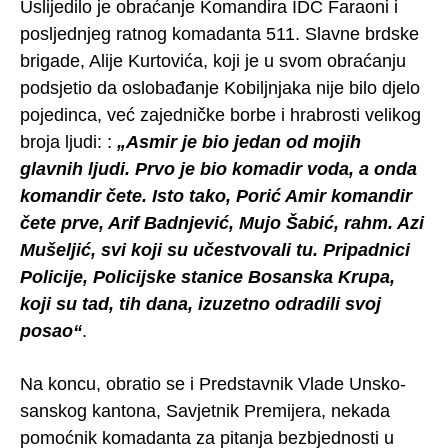
Uslijedilo je obraćanje Komandira IDČ Faraoni i
posljednjeg ratnog komadanta 511. Slavne brdske
brigade, Alije Kurtovića, koji je u svom obraćanju
podsjetio da oslobađanje Kobiljnjaka nije bilo djelo
pojedinca, već zajedničke borbe i hrabrosti velikog
broja ljudi: :
„Asmir je bio jedan od mojih
glavnih ljudi. Prvo je bio komadir voda, a onda
komandir čete. Isto tako, Porić Amir komandir
čete prve, Arif Badnjević, Mujo Šabić, rahm. Azi
Mušeljić, svi koji su učestvovali tu. Pripadnici
Policije, Policijske stanice Bosanska Krupa,
koji su tad, tih dana, izuzetno odradili svoj
posao“
.
Na koncu, obratio se i Predstavnik Vlade Unsko-
sanskog kantona, Savjetnik Premijera, nekada
pomoćnik komadanta za pitanja bezbjednosti u