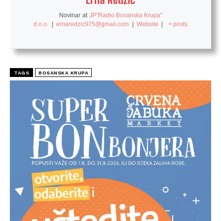
Novinar
at
JP"Radio Bosanska Krupa"
d.o.o.
|
ernaredzic975@gmail.com
|
Website
|
+ posts
TAGS
BOSANSKA KRUPA