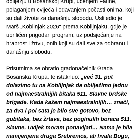
obilježju u Bosanskoj Krupi, učenjem Fatihe,
polaganjem cvijeća i odavanjem počasti onima, koji
su dali živote za današnju slobodu. Uslijedio je
Marš „Kobilnjak 2026“ prema Kobiljnjaku, gdje je
upriličen prigodan program, uz podsjećanje na
hrabrost i žrtvu, onih koji su dali sve za odbranu i
današnju slobodu.
Prisutnima se obratio gradonačelnik Grada
Bosanska Krupa, te istaknuo:
„već 31. put
dolazimo tu na Kobiljnjak da obilježimo jednu
od najmaestralnijih bitaka 511. Slavne brdske
brigade. Kada kažem najmaestralnijih… znači,
za dva i pol sata je bilo sve gotovo, bez
gubitaka, bez žrtava, bez poginulih boraca 511.
Slavne. Uvijek moram ponavljati… Nama je bila
namijenjena druga Srebrenica, ali hvala Bogu,