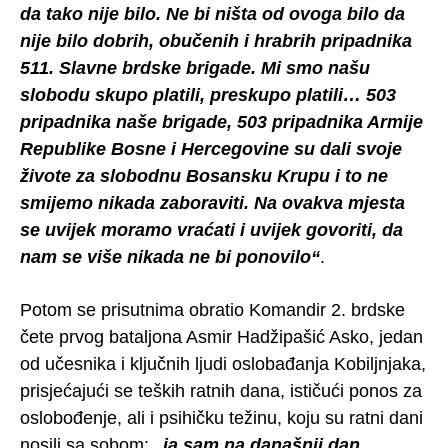
da tako nije bilo. Ne bi ništa od ovoga bilo da
nije bilo dobrih, obučenih i hrabrih pripadnika
511. Slavne brdske brigade. Mi smo našu
slobodu skupo platili, preskupo platili… 503
pripadnika naše brigade, 503 pripadnika Armije
Republike Bosne i Hercegovine su dali svoje
živote za slobodnu Bosansku Krupu i to ne
smijemo nikada zaboraviti. Na ovakva mjesta
se uvijek moramo vraćati i uvijek govoriti, da
nam se više nikada ne bi ponovilo“
.
Potom se prisutnima obratio Komandir 2. brdske
čete prvog bataljona Asmir Hadžipašić Asko, jedan
od učesnika i ključnih ljudi oslobađanja Kobiljnjaka,
prisjećajući se teških ratnih dana, ističući ponos za
oslobođenje, ali i psihičku težinu, koju su ratni dani
nosili sa sobom:
„ja sam na današnji dan