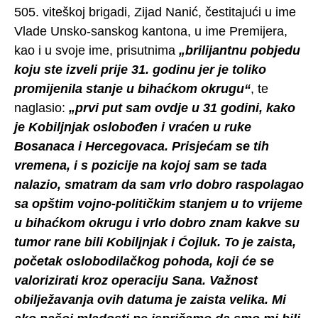
505. viteškoj brigadi, Zijad Nanić, čestitajući u ime
Vlade Unsko-sanskog kantona, u ime Premijera,
kao i u svoje ime, prisutnima
„brilijantnu pobjedu
koju ste izveli prije 31. godinu jer je toliko
promijenila stanje u bihaćkom okrugu“
, te
naglasio:
„prvi put sam ovdje u 31 godini, kako
je Kobiljnjak oslobođen i vraćen u ruke
Bosanaca i Hercegovaca. Prisjećam se tih
vremena, i s pozicije na kojoj sam se tada
nalazio, smatram da sam vrlo dobro raspolagao
sa opštim vojno-političkim stanjem u to vrijeme
u bihaćkom okrugu i vrlo dobro znam kakve su
tumor rane bili Kobiljnjak i Ćojluk. To je zaista,
početak oslobodilačkog pohoda, koji će se
valorizirati kroz operaciju Sana. Važnost
obilježavanja ovih datuma je zaista velika. Mi