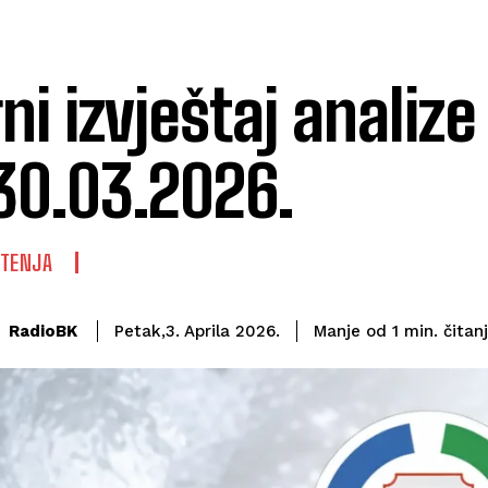
rni izvještaj analiz
30.03.2026.
ŠTENJA
čitan
RadioBK
Manje od 1
min.
Petak,3. Aprila 2026.