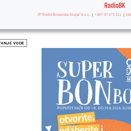
RadioBK
JP"Radio Bosanska Krupa" d.o.o.
|
+387 37 471 111
|
ra
TANJE VODE