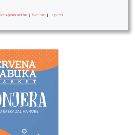
diobk@bih.net.ba
|
Website
|
+ posts