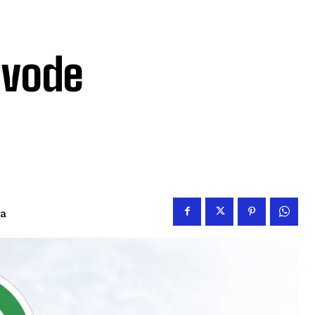
e vode
ja