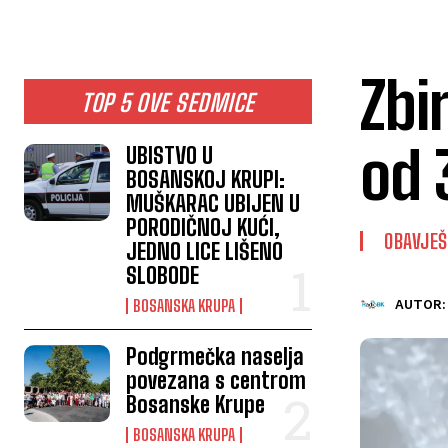
Zbi
TOP 5 OVE SEDMICE
od 
UBISTVO U
BOSANSKOJ KRUPI:
MUŠKARAC UBIJEN U
PORODIČNOJ KUĆI,
OBAVJE
JEDNO LICE LIŠENO
SLOBODE
BOSANSKA KRUPA
AUTOR:
Podgrmečka naselja
povezana s centrom
Bosanske Krupe
BOSANSKA KRUPA