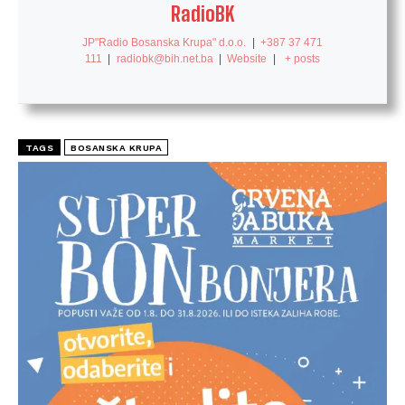
RadioBK
JP"Radio Bosanska Krupa" d.o.o.
|
+387 37 471
111
|
radiobk@bih.net.ba
|
Website
|
+ posts
TAGS
BOSANSKA KRUPA