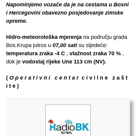
Napominjemo vozače da je na cestama u Bosni
i Hercegovini obavezno posjedovanje zimske
opreme.
Hidro-meteorološka mjerenja
na području grada
Bos.Krupa jutros u
07,00 sati
su sljedeće
:
temperatura
zraka -4 C
,
vlažnost zraka 70 %
,
dok je
vodostaj
rijeke Une 113 cm (NV).
(
O p e r a t i v n i c e n t a r
c i v i l n e z a š t
i t e )