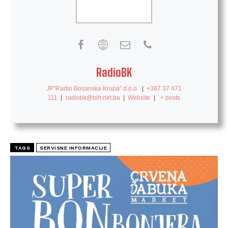
RadioBK
JP"Radio Bosanska Krupa" d.o.o.
|
+387 37 471
111
|
radiobk@bih.net.ba
|
Website
|
+ posts
TAGS
SERVISNE INFORMACIJE